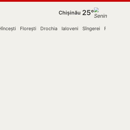
25°
Chișinău
Hîncești
Florești
Drochia
Ialoveni
Sîngerei
Fălești
Le