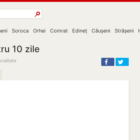
eni
Soroca
Orhei
Comrat
Edineț
Căușeni
Strășeni
ru 10 zile
calitate