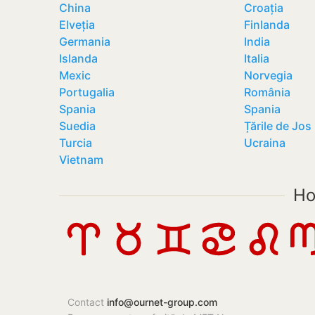
China
Croația
Elveția
Finlanda
Germania
India
Islanda
Italia
Mexic
Norvegia
Portugalia
România
Spania
Spania
Suedia
Țările de Jos
Turcia
Ucraina
Vietnam
Ho
Contact
info@ournet-group.com