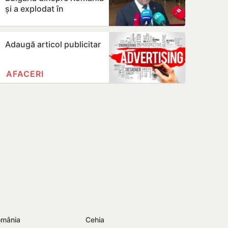
și a explodat în
apropierea unui
gazoduct
Adaugă articol publicitar
AFACERI
mânia
Cehia