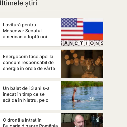
ltimele știri
Lovitură pentru
Moscova: Senatul
american adoptă noi
sancțiuni dure împotriva
Rusiei
Energocom face apel la
consum responsabil de
energie în orele de vârfe
vârf
Un băiat de 13 ani s-a
înecat în timp ce se
scălda în Nistru, pe o
plajă neautorizată din
Bender
O dronă a intrat în
Bulgaria dinspre România