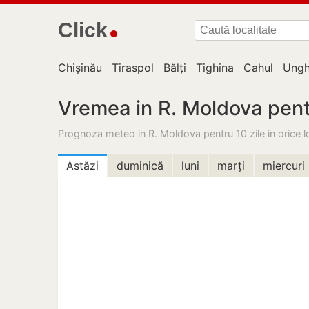
Click
Chișinău
Tiraspol
Bălți
Tighina
Cahul
Ungh
Vremea in R. Moldova pent
Prognoza meteo in R. Moldova pentru 10 zile in orice lo
Astăzi
duminică
luni
marți
miercuri