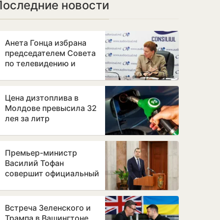
Последние новости
Анета Гонца избрана
председателем Совета
по телевидению и
радио после отставки
Лилианы Вицу
Цена дизтоплива в
Молдове превысила 32
лея за литр
Премьер-министр
Василий Тофан
совершит официальный
визит в Бухарест
Встреча Зеленского и
Трампа в Вашингтоне