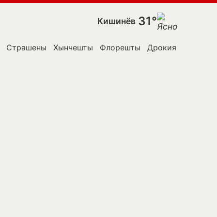
31°
Кишинёв
Страшены
Хынчешты
Флорешты
Дрокия
Яловены