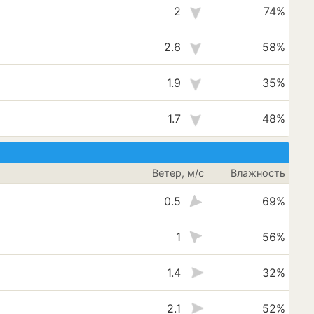
2
74%
2.6
58%
1.9
35%
1.7
48%
Ветер, м/с
Влажность
0.5
69%
1
56%
1.4
32%
2.1
52%