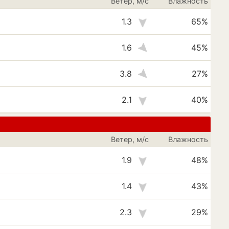
Ветер, м/с
Влажность
1.3
65%
1.6
45%
3.8
27%
2.1
40%
Ветер, м/с
Влажность
1.9
48%
1.4
43%
2.3
29%