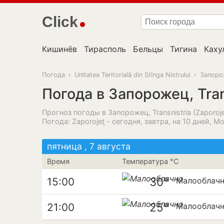
Click
Кишинёв
Тирасполь
Бельцы
Тигина
Каху
Погода
›
Unitatea Teritorială din Stînga Nistrului
›
Запоро
Погода в Запорожец, Tran
Прогноз погоды в Запорожец, Transnistria (Zaporojet, U
Погода: Zaporojeţ - сегодня, завтра, на 10 дней, М
пятница , 7 августа
Время
Температура °C
30°
15:00
Малооблач
25°
21:00
Малооблач