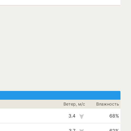
Ветер, м/с
Влажность
3.4
68%
3.7
62%