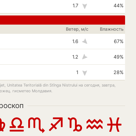
1.7
44%
Ветер, м/с
Влажность
1.6
67%
1.2
49%
1
28%
 Unitatea Teritorială din Stînga Nistrului на сегодня, завтра,
порожец. гисметео Молдавия.
роскоп