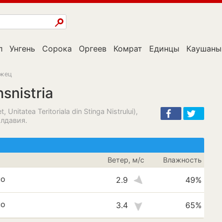
л
Унгень
Сорока
Оргеев
Комрат
Единцы
Каушаны
жец
snistria
nitatea Teritoriala din Stinga Nistrului),
олдавия.
Ветер, м/с
Влажность
но
2.9
49%
но
3.4
65%