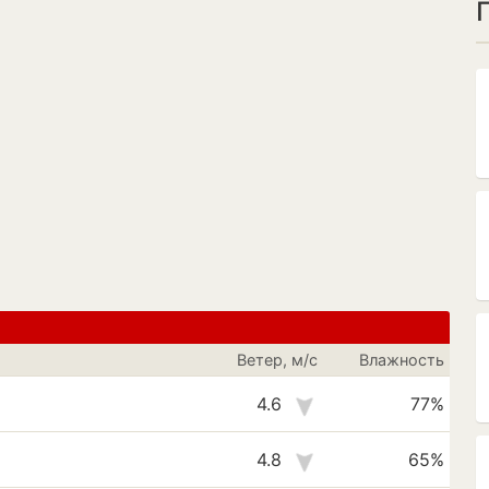
Ветер, м/с
Влажность
4.6
77%
4.8
65%