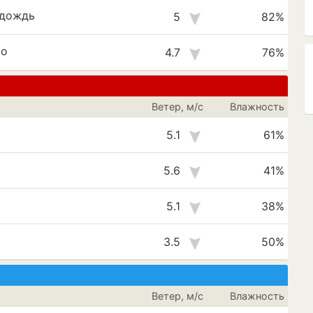
 дождь
5
82%
но
4.7
76%
Ветер, м/с
Влажность
5.1
61%
5.6
41%
5.1
38%
3.5
50%
Ветер, м/с
Влажность