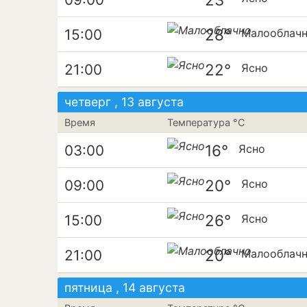
28°
15:00
Малооблач
22°
21:00
Ясно
четверг , 13 августа
Время
Температура °C
16°
03:00
Ясно
20°
09:00
Ясно
26°
15:00
Ясно
20°
21:00
Малооблач
пятница , 14 августа