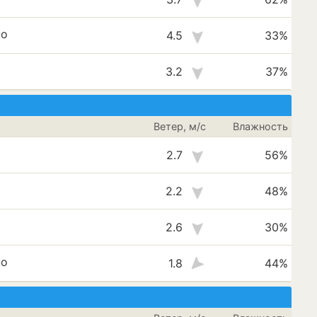
но
4.5
33%
3.2
37%
Ветер, м/с
Влажность
2.7
56%
2.2
48%
2.6
30%
но
1.8
44%