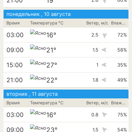
19°
21:00
2.6
60%
понедельник , 10 августа
Время
Температура °C
Ветер, м/с
Влажность
16°
03:00
2.5
72%
21°
09:00
1.5
58%
27°
15:00
1
35%
22°
21:00
1.8
49%
вторник , 11 августа
Время
Температура °C
Ветер, м/с
Влажность
16°
03:00
0.8
75%
23°
09:00
1.5
54%