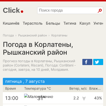
Click
Кишинёв
Тирасполь
Бельцы
Тигина
Кахул
Унгень
Погода
›
Рышканский район
›
Корлатены
Погода в Корлатены,
Рышканский район
Прогноз погоды в Корлатены, Рышканский
район (Corlateni, Riscani), Погода: Corlăteni -
сегодня, завтра, на 10 дней, Молдавия.
пятница , 7 августа
Время
Температура °C
Ветер, м/с
Влажность
31°
13:00
2.2
43%