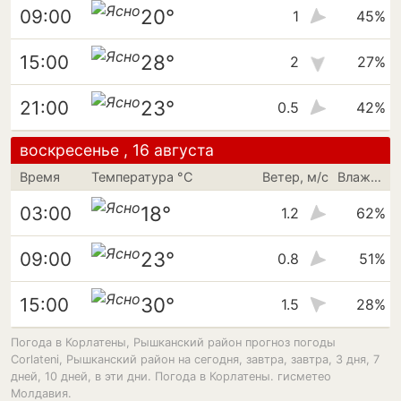
20°
09:00
1
45%
28°
15:00
2
27%
23°
21:00
0.5
42%
воскресенье , 16 августа
Время
Температура °C
Ветер, м/с
Влажность
18°
03:00
1.2
62%
23°
09:00
0.8
51%
30°
15:00
1.5
28%
Погода в Корлатены, Рышканский район прогноз погоды
Corlateni, Рышканский район на сегодня, завтра, завтра, 3 дня, 7
дней, 10 дней, в эти дни. Погода в Корлатены. гисметео
Молдавия.