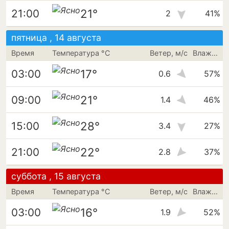
21°
21:00
2
41%
пятница , 14 августа
Время
Температура °C
Ветер, м/с
Влажность
17°
03:00
0.6
57%
21°
09:00
1.4
46%
28°
15:00
3.4
27%
22°
21:00
2.8
37%
суббота , 15 августа
Время
Температура °C
Ветер, м/с
Влажность
16°
03:00
1.9
52%