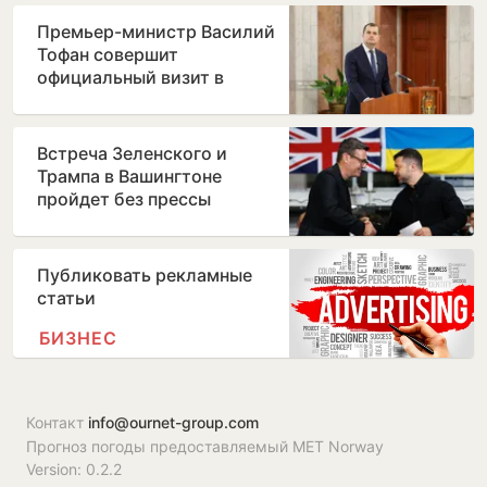
Премьер-министр Василий
Тофан совершит
официальный визит в
Бухарест
Встреча Зеленского и
Трампа в Вашингтоне
пройдет без прессы
Публиковать рекламные
статьи
БИЗНЕС
Контакт
info@ournet-group.com
Прогноз погоды предоставляемый MET Norway
Version: 0.2.2