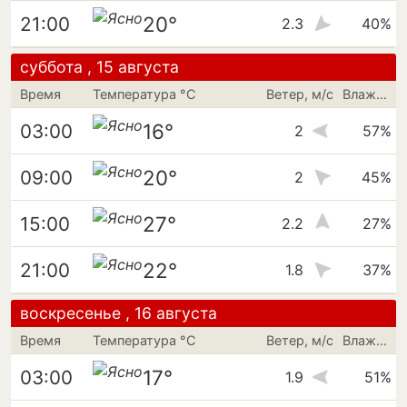
20°
21:00
2.3
40%
суббота , 15 августа
Время
Температура °C
Ветер, м/с
Влажность
16°
03:00
2
57%
20°
09:00
2
45%
27°
15:00
2.2
27%
22°
21:00
1.8
37%
воскресенье , 16 августа
Время
Температура °C
Ветер, м/с
Влажность
17°
03:00
1.9
51%