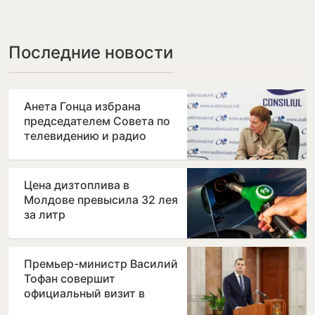
Последние новости
Анета Гонца избрана
председателем Совета по
телевидению и радио
после отставки Лилианы
Вицу
Цена дизтоплива в
Молдове превысила 32 лея
за литр
Премьер-министр Василий
Тофан совершит
официальный визит в
Бухарест