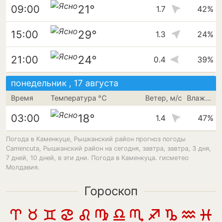
21°
09:00
1.7
42%
29°
15:00
1.3
24%
24°
21:00
0.4
39%
понедельник , 17 августа
Время
Температура °C
Ветер, м/с
Влажность
18°
03:00
1.4
47%
Погода в Каменкуце, Рышканский район прогноз погоды
Camencuta, Рышканский район на сегодня, завтра, завтра, 3 дня,
7 дней, 10 дней, в эти дни. Погода в Каменкуца. гисметео
Молдавия.
Гороскоп