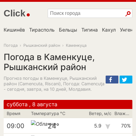
Click
Кишинёв
Тирасполь
Бельцы
Тигина
Кахул
Унгень
Погода
›
Рышканский район
›
Каменкуца
Погода в Каменкуце,
Рышканский район
Прогноз погоды в Каменкуце, Рышканский
район (Camencuta, Riscani), Погода: Camencuţa
- сегодня, завтра, на 10 дней, Молдавия.
суббота , 8 августа
Время
Температура °C
Ветер, м/с
Влажность
24°
09:00
5.9
70%