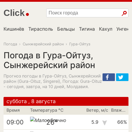
Click
Кишинёв
Тирасполь
Бельцы
Тигина
Кахул
Унгень
Погода
›
Сынжерейский район
›
Гура-Ойтуз
Погода в Гура-Ойтуз,
Сынжерейский район
Прогноз погоды в Гура-Ойтуз, Сынжерейский
район (Gura-Oituz, Singerei), Погода: Gura-Oituz
- сегодня, завтра, на 10 дней, Молдавия.
суббота , 8 августа
Время
Температура °C
Ветер, м/с
Влажность
26°
09:00
5.9
66%