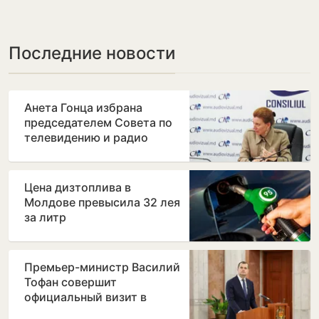
Последние новости
Анета Гонца избрана
председателем Совета по
телевидению и радио
после отставки Лилианы
Вицу
Цена дизтоплива в
Молдове превысила 32 лея
за литр
Премьер-министр Василий
Тофан совершит
официальный визит в
Бухарест