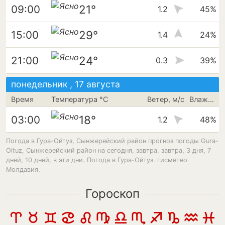
21°
09:00
1.2
45%
29°
15:00
1.4
24%
24°
21:00
0.3
39%
понедельник , 17 августа
Время
Температура °C
Ветер, м/с
Влажность
18°
03:00
1.2
48%
Погода в Гура-Ойтуз, Сынжерейский район прогноз погоды Gura-
Oituz, Сынжерейский район на сегодня, завтра, завтра, 3 дня, 7
дней, 10 дней, в эти дни. Погода в Гура-Ойтуз. гисметео
Молдавия.
Гороскоп