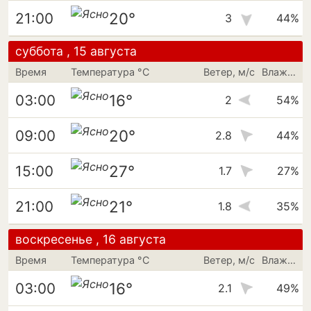
20°
21:00
3
44%
суббота , 15 августа
Время
Температура °C
Ветер, м/с
Влажность
16°
03:00
2
54%
20°
09:00
2.8
44%
27°
15:00
1.7
27%
21°
21:00
1.8
35%
воскресенье , 16 августа
Время
Температура °C
Ветер, м/с
Влажность
16°
03:00
2.1
49%