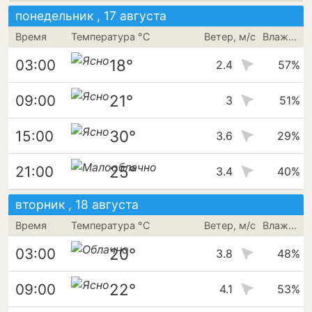
понедельник , 17 августа
Время
Температура °C
Ветер, м/с
Влажность
18°
03:00
2.4
57%
21°
09:00
3
51%
30°
15:00
3.6
29%
25°
21:00
3.4
40%
вторник , 18 августа
Время
Температура °C
Ветер, м/с
Влажность
20°
03:00
3.8
48%
22°
09:00
4.1
53%