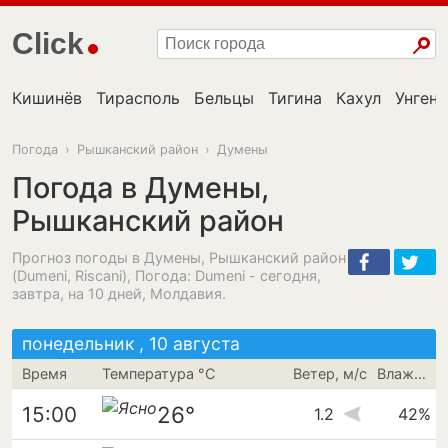
Click
Кишинёв
Тирасполь
Бельцы
Тигина
Кахул
Унгень
Погода
›
Рышканский район
›
Думены
Погода в Думены,
Рышканский район
Прогноз погоды в Думены, Рышканский район
(Dumeni, Riscani), Погода: Dumeni - сегодня,
завтра, на 10 дней, Молдавия.
понедельник , 10 августа
Время
Температура °C
Ветер, м/с
Влажность
26°
15:00
1.2
42%