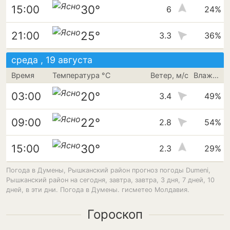
30°
15:00
6
24%
25°
21:00
3.3
36%
среда , 19 августа
Время
Температура °C
Ветер, м/с
Влажность
20°
03:00
3.4
49%
22°
09:00
2.8
54%
30°
15:00
2.3
29%
Погода в Думены, Рышканский район прогноз погоды Dumeni,
Рышканский район на сегодня, завтра, завтра, 3 дня, 7 дней, 10
дней, в эти дни. Погода в Думены. гисметео Молдавия.
Гороскоп