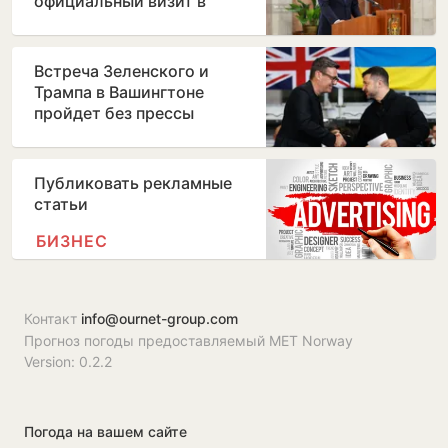
официальный визит в
Бухарест
Встреча Зеленского и
Трампа в Вашингтоне
пройдет без прессы
Публиковать рекламные
статьи
БИЗНЕС
Контакт
info@ournet-group.com
Прогноз погоды предоставляемый MET Norway
Version: 0.2.2
Погода на вашем сайте