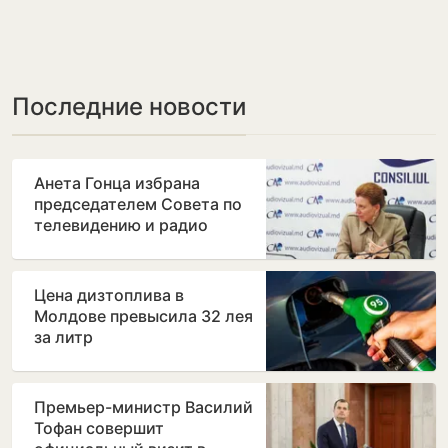
Последние новости
Анета Гонца избрана
председателем Совета по
телевидению и радио
после отставки Лилианы
Вицу
Цена дизтоплива в
Молдове превысила 32 лея
за литр
Премьер-министр Василий
Тофан совершит