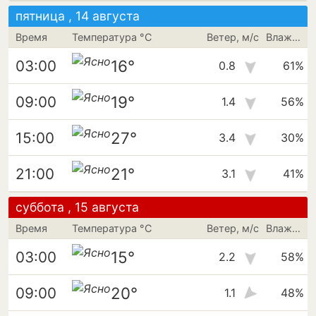
пятница , 14 августа
Время
Температура °C
Ветер, м/с
Влажность
16°
03:00
0.8
61%
19°
09:00
1.4
56%
27°
15:00
3.4
30%
21°
21:00
3.1
41%
суббота , 15 августа
Время
Температура °C
Ветер, м/с
Влажность
15°
03:00
2.2
58%
20°
09:00
1.1
48%