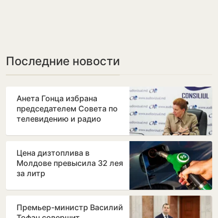
Последние новости
Анета Гонца избрана
председателем Совета по
телевидению и радио
после отставки Лилианы
Вицу
Цена дизтоплива в
Молдове превысила 32 лея
за литр
Премьер-министр Василий
Тофан совершит