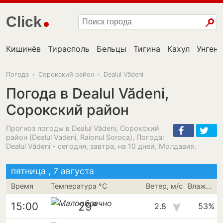
Click
Кишинёв
Тирасполь
Бельцы
Тигина
Кахул
Унгень
Погода
›
Сорокский район
›
Dealul Vădeni
Погода в Dealul Vădeni,
Сорокский район
Прогноз погоды в Dealul Vădeni, Сорокский
район (Dealul Vadeni, Raionul Soroca), Погода:
Dealul Vădeni - сегодня, завтра, на 10 дней, Молдавия.
пятница , 7 августа
Время
Температура °C
Ветер, м/с
Влажность
29°
15:00
2.8
53%