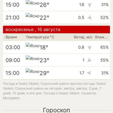
26°
15:00
1.6
31%
22°
21:00
0.5
52%
воскресенье , 16 августа
Время
Температура °C
Ветер, м/с
Влажность
18°
03:00
0.8
65%
23°
09:00
1
55%
29°
15:00
1.7
31%
Погода в Dealul Vădeni, Сорокский район прогноз погоды Dealul
Vadeni, Сорокский район на сегодня, завтра, завтра, 3 дня, 7
дней, 10 дней, в эти дни. Погода в Dealul Vădeni. гисметео
Молдавия.
Гороскоп