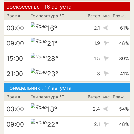
воскресенье , 16 августа
Время
Температура °C
Ветер, м/с
Влажность
16°
03:00
2.1
61%
21°
09:00
1.9
48%
28°
15:00
1.5
30%
23°
21:00
3
41%
понедельник , 17 августа
Время
Температура °C
Ветер, м/с
Влажность
18°
03:00
2.4
54%
22°
09:00
2.1
48%