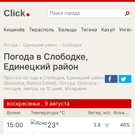
Click
Кишинёв
Тирасполь
Бельцы
Тигина
Кахул
Унгень
Погода
›
Единецкий район
›
Слободка
Погода в Слободке,
Единецкий район
Прогноз погоды в Слободке, Единецкий район
(Slobodca, Raionul Edinet), Погода: Slobodca -
сегодня, завтра, на 10 дней, Молдавия.
воскресенье , 9 августа
Время
Температура °C
Ветер, м/с
Влажность
23°
15:00
3.8
46%