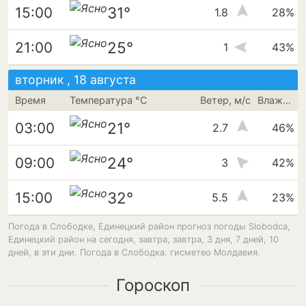
31°
15:00
1.8
28%
25°
21:00
1
43%
вторник , 18 августа
Время
Температура °C
Ветер, м/с
Влажность
21°
03:00
2.7
46%
24°
09:00
3
42%
32°
15:00
5.5
23%
Погода в Слободке, Единецкий район прогноз погоды Slobodca,
Единецкий район на сегодня, завтра, завтра, 3 дня, 7 дней, 10
дней, в эти дни. Погода в Слободка. гисметео Молдавия.
Гороскоп