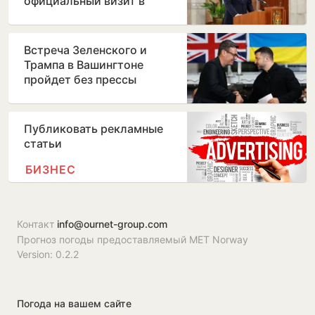
официальный визит в
Бухарест
Встреча Зеленского и
Трампа в Вашингтоне
пройдет без прессы
Публиковать рекламные
статьи
БИЗНЕС
Контакт
info@ournet-group.com
Прогноз погоды предоставляемый MET Norway
Version: 0.2.2
Погода на вашем сайте