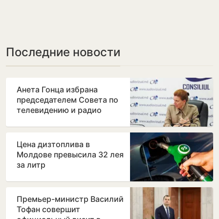
Последние новости
Анета Гонца избрана
председателем Совета по
телевидению и радио
после отставки Лилианы
Вицу
Цена дизтоплива в
Молдове превысила 32 лея
за литр
Премьер-министр Василий
Тофан совершит