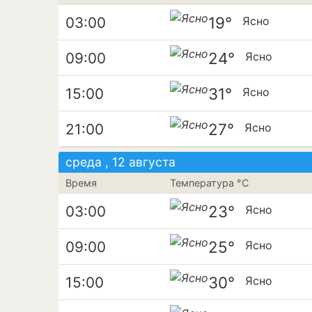
19°
03:00
Ясно
24°
09:00
Ясно
31°
15:00
Ясно
27°
21:00
Ясно
среда , 12 августа
Время
Температура °C
23°
03:00
Ясно
25°
09:00
Ясно
30°
15:00
Ясно