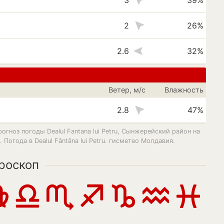
3
39%
2
26%
2.6
32%
Ветер, м/с
Влажность
2.8
47%
рогноз погоды Dealul Fantana lui Petru, Сынжерейский район на
и. Погода в Dealul Fântâna lui Petru. гисметео Молдавия.
роскоп