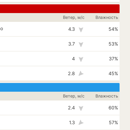
Ветер, м/с
Влажность
но
4.3
54%
3.7
53%
4
37%
2.8
45%
Ветер, м/с
Влажность
2.4
60%
1.3
57%