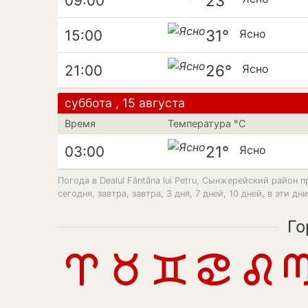
23°
09:00
31°
15:00
Ясно
26°
21:00
Ясно
суббота , 15 августа
Время
Температура °C
21°
03:00
Ясно
Погода в Dealul Fântâna lui Petru, Сынжерейский район п
сегодня, завтра, завтра, 3 дня, 7 дней, 10 дней, в эти дн
Го