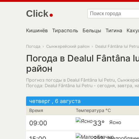
Click
Кишинёв
Тирасполь
Бельцы
Тигина
Каху
Погода
›
Сынжерейский район
›
Dealul Fântâna lui Petru
Погода в Dealul Fântâna 
район
Прогноз погоды в Dealul Fântâna lui Petru, Сынжерейс
Погода: Dealul Fântâna lui Petru - сегодня, завтра, 
четверг , 6 августа
Время
Температура °C
33°
09:00
Ясно
31°
15:00
Малооблачн