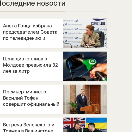
Последние новости
Анета Гонца избрана
председателем Совета
по телевидению и
радио после отставки
Лилианы Вицу
Цена дизтоплива в
Молдове превысила 32
лея за литр
Премьер-министр
Василий Тофан
совершит официальный
визит в Бухарест
Встреча Зеленского и
Трампа в Вашингтоне