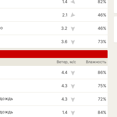
1.4
82%
2.1
46%
но
3.2
46%
3.6
73%
Ветер, м/с
Влажность
4.4
86%
4.3
75%
 дождь
4.3
72%
 дождь
1.4
84%