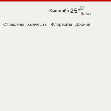
25°
Кишинёв
Страшены
Хынчешты
Флорешты
Дрокия
Яловены