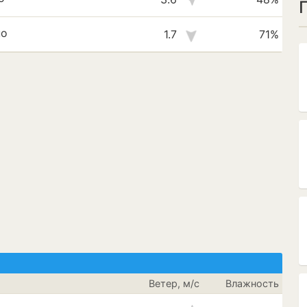
но
1.7
71%
Ветер, м/с
Влажность