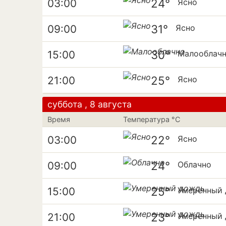
24°
03:00
Ясно
31°
09:00
Ясно
30°
15:00
Малооблач
25°
21:00
Ясно
суббота , 8 августа
Время
Температура °C
22°
03:00
Ясно
24°
09:00
Облачно
25°
15:00
Умеренный
23°
21:00
Умеренный