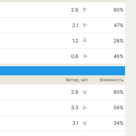
2.6
60%
2.1
47%
1.2
28%
0.6
46%
Ветер, м/с
Влажность
2.9
60%
3.3
56%
3.1
34%