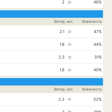
2
46%
Ветер, м/с
Влажность
2.1
47%
1.8
44%
2.3
31%
1.8
40%
Ветер, м/с
Влажность
2.2
52%