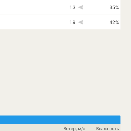
1.3
35%
1.9
42%
Ветер, м/с
Влажность