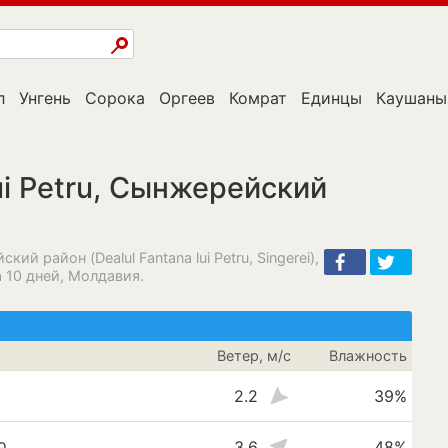
л
Унгень
Сорока
Оргеев
Комрат
Единцы
Каушаны
lui Petru, Сынжерейский
кий район (Dealul Fantana lui Petru, Singerei),
на 10 дней, Молдавия.
Ветер, м/с
Влажность
2.2
39%
о
3.6
48%