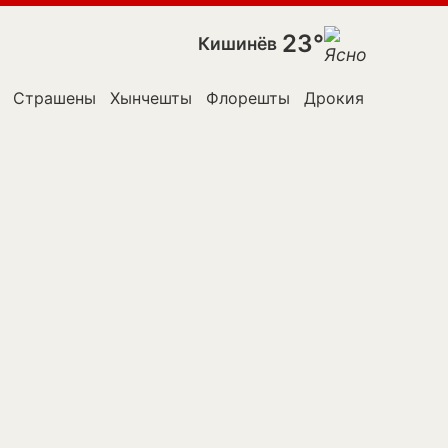
23°
Кишинёв
Страшены
Хынчешты
Флорешты
Дрокия
Яловены