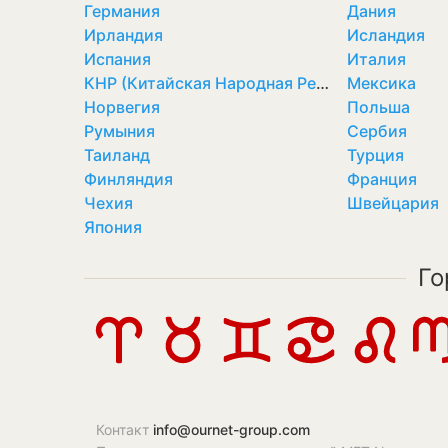
Германия
Дания
Ирландия
Исландия
Испания
Италия
КНР (Китайская Народная Республика)
Мексика
Норвегия
Польша
Румыния
Сербия
Таиланд
Турция
Финляндия
Франция
Чехия
Швейцария
Япония
Го
Контакт
info@ournet-group.com