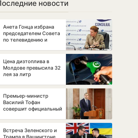
Последние новости
Анета Гонца избрана
председателем Совета
по телевидению и
радио после отставки
Лилианы Вицу
Цена дизтоплива в
Молдове превысила 32
лея за литр
Премьер-министр
Василий Тофан
совершит официальный
визит в Бухарест
Встреча Зеленского и
Трампа в Вашингтоне