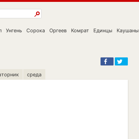
л
Унгень
Сорока
Оргеев
Комрат
Единцы
Каушаны
вторник
среда