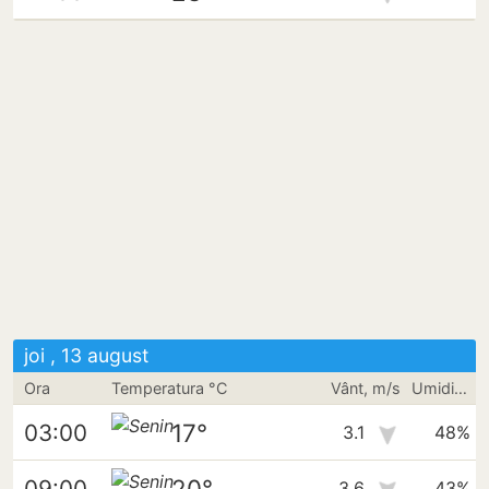
joi , 13 august
Ora
Temperatura °C
Vânt, m/s
Umiditate
17°
03:00
3.1
48%
20°
09:00
3.6
43%