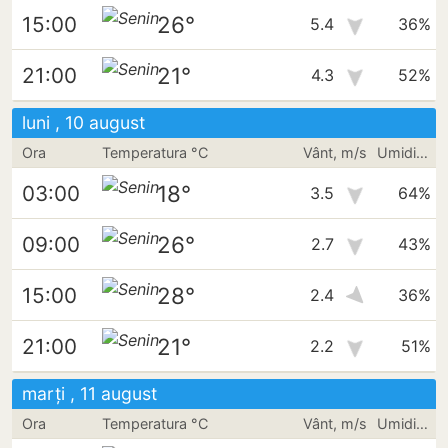
26°
15:00
5.4
36%
21°
21:00
4.3
52%
luni , 10 august
Ora
Temperatura °C
Vânt, m/s
Umiditate
18°
03:00
3.5
64%
26°
09:00
2.7
43%
28°
15:00
2.4
36%
21°
21:00
2.2
51%
marți , 11 august
Ora
Temperatura °C
Vânt, m/s
Umiditate