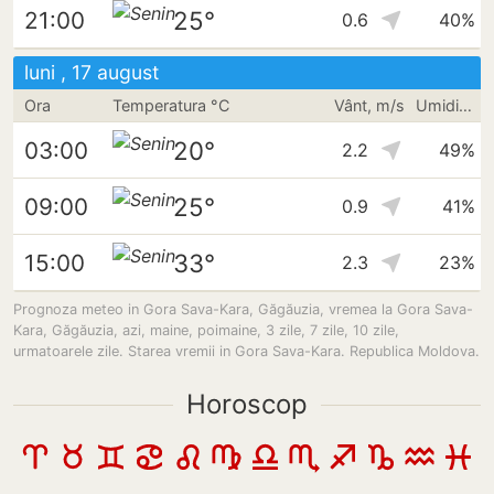
25°
21:00
0.6
40%
luni , 17 august
Ora
Temperatura °C
Vânt, m/s
Umiditate
20°
03:00
2.2
49%
25°
09:00
0.9
41%
33°
15:00
2.3
23%
Prognoza meteo in Gora Sava-Kara, Găgăuzia, vremea la Gora Sava-
Kara, Găgăuzia, azi, maine, poimaine, 3 zile, 7 zile, 10 zile,
urmatoarele zile. Starea vremii in Gora Sava-Kara. Republica Moldova.
Horoscop