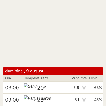
duminică , 9 august
Ora
Temperatura °C
Vânt, m/s
Umiditate
20°
03:00
5.6
68%
25°
09:00
6.1
45%