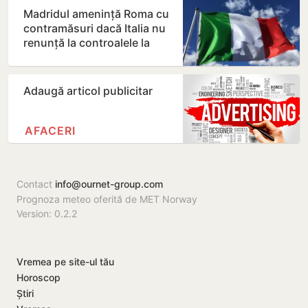
Madridul amenință Roma cu
contramăsuri dacă Italia nu
renunță la controalele la
frontieră pentru…
Adaugă articol publicitar
AFACERI
Contact
info@ournet-group.com
Prognoza meteo oferită de MET Norway
Version: 0.2.2
Vremea pe site-ul tău
Horoscop
Știri