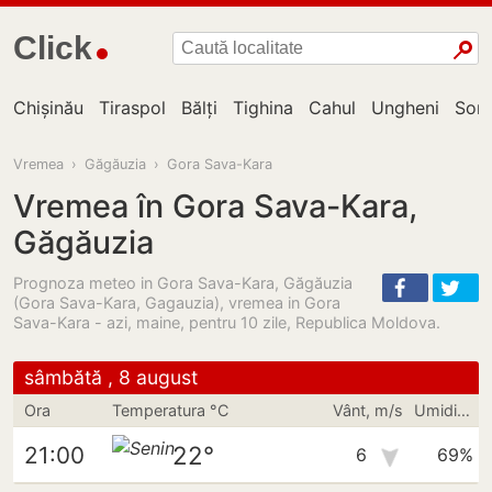
Click
Chișinău
Tiraspol
Bălți
Tighina
Cahul
Ungheni
Sor
Vremea
›
Găgăuzia
›
Gora Sava-Kara
Vremea în Gora Sava-Kara,
Găgăuzia
Prognoza meteo in Gora Sava-Kara, Găgăuzia
(Gora Sava-Kara, Gagauzia), vremea in Gora
Sava-Kara - azi, maine, pentru 10 zile, Republica Moldova.
sâmbătă , 8 august
Ora
Temperatura °C
Vânt, m/s
Umiditate
22°
21:00
6
69%