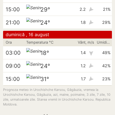
29°
15:00
2.2
21%
24°
21:00
1.8
29%
duminică , 16 august
Ora
Temperatura °C
Vânt, m/s
Umiditate
18°
03:00
1.4
49%
24°
09:00
1.2
42%
31°
15:00
1.7
23%
Prognoza meteo in Urochishche Karsou, Găgăuzia, vremea la
Urochishche Karsou, Găgăuzia, azi, maine, poimaine, 3 zile, 7 zile, 10
zile, urmatoarele zile. Starea vremii in Urochishche Karsou. Republica
Moldova.