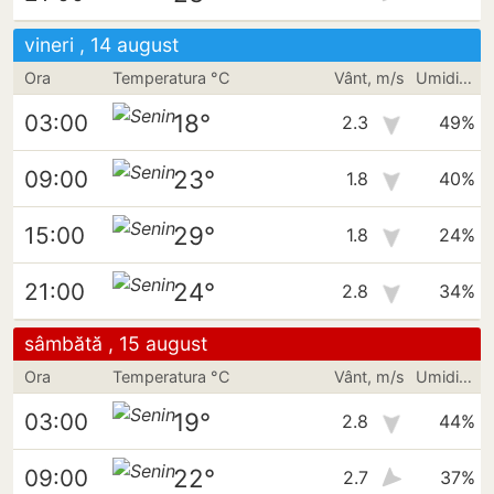
vineri , 14 august
Ora
Temperatura °C
Vânt, m/s
Umiditate
18°
03:00
2.3
49%
23°
09:00
1.8
40%
29°
15:00
1.8
24%
24°
21:00
2.8
34%
sâmbătă , 15 august
Ora
Temperatura °C
Vânt, m/s
Umiditate
19°
03:00
2.8
44%
22°
09:00
2.7
37%