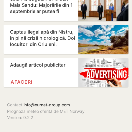
Maia Sandu: Majorările din 1
septembrie ar putea fi
amânate
Captau ilegal apă din Nistru,
în plină criză hidrologică. Doi
locuitori din Criuleni,
amendați
Adaugă articol publicitar
AFACERI
Contact
info@ournet-group.com
Prognoza meteo oferită de MET Norway
Version: 0.2.2