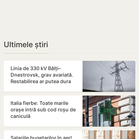
Ultimele știri
Linia de 330 kV Bălți–
Dnestrovsk, grav avariată.
Restabilirea ar putea dura
peste 7 zile
Italia fierbe: Toate marile
orașe intră sub cod roșu de
caniculă
Salariile bugetarilor în aer!