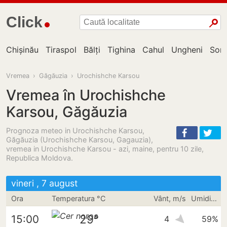
Click
Chișinău
Tiraspol
Bălți
Tighina
Cahul
Ungheni
Sor
Vremea
›
Găgăuzia
›
Urochishche Karsou
Vremea în Urochishche
Karsou, Găgăuzia
Prognoza meteo in Urochishche Karsou,
Găgăuzia (Urochishche Karsou, Gagauzia),
vremea in Urochishche Karsou - azi, maine, pentru 10 zile,
Republica Moldova.
vineri , 7 august
Ora
Temperatura °C
Vânt, m/s
Umiditate
29°
15:00
4
59%