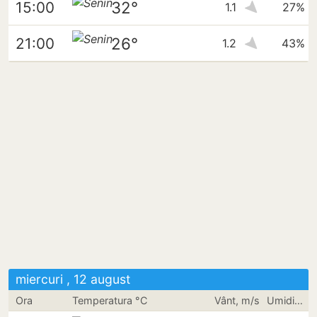
32°
15:00
1.1
27%
26°
21:00
1.2
43%
miercuri , 12 august
Ora
Temperatura °C
Vânt, m/s
Umiditate