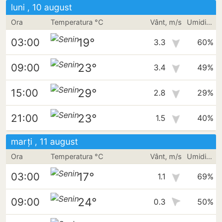
luni , 10 august
Ora
Temperatura °C
Vânt, m/s
Umiditate
19°
03:00
3.3
60%
23°
09:00
3.4
49%
29°
15:00
2.8
29%
23°
21:00
1.5
40%
marți , 11 august
Ora
Temperatura °C
Vânt, m/s
Umiditate
17°
03:00
1.1
69%
24°
09:00
0.3
50%