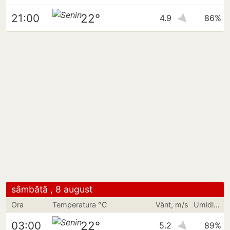
22°
21:00
4.9
86%
sâmbătă , 8 august
Ora
Temperatura °C
Vânt, m/s
Umiditate
22°
03:00
5.2
89%