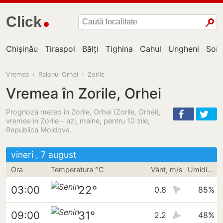
Click
Chișinău
Tiraspol
Bălți
Tighina
Cahul
Ungheni
Sor
Vremea
›
Raionul Orhei
›
Zorile
Vremea în Zorile, Orhei
Prognoza meteo in Zorile, Orhei (Zorile, Orhei),
vremea in Zorile - azi, maine, pentru 10 zile,
Republica Moldova.
vineri , 7 august
Ora
Temperatura °C
Vânt, m/s
Umiditate
22°
03:00
0.8
85%
31°
09:00
2.2
48%