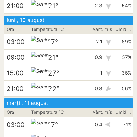
21°
21:00
2.3
54%
luni , 10 august
Ora
Temperatura °C
Vânt, m/s
Umiditate
17°
03:00
2.1
69%
21°
09:00
0.9
57%
27°
15:00
1
36%
22°
21:00
0.8
56%
marți , 11 august
Ora
Temperatura °C
Vânt, m/s
Umiditate
17°
03:00
0.4
71%