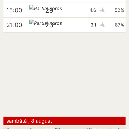
29°
15:00
4.6
52%
23°
21:00
3.1
87%
sâmbătă , 8 august