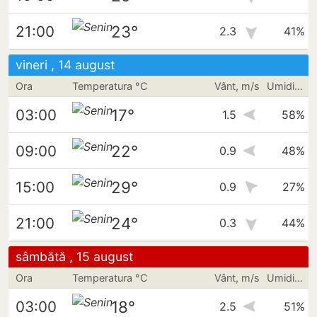
23°
21:00
2.3
41%
vineri , 14 august
Ora
Temperatura °C
Vânt, m/s
Umiditate
17°
03:00
1.5
58%
22°
09:00
0.9
48%
29°
15:00
0.9
27%
24°
21:00
0.3
44%
sâmbătă , 15 august
Ora
Temperatura °C
Vânt, m/s
Umiditate
18°
03:00
2.5
51%