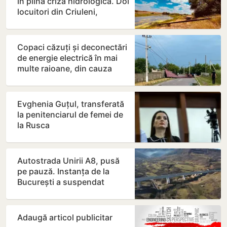
în plină criză hidrologică. Doi
locuitori din Criuleni,
amendați
Copaci căzuți și deconectări
de energie electrică în mai
multe raioane, din cauza
ploilor și…
Evghenia Guțul, transferată
la penitenciarul de femei de
la Rusca
Autostrada Unirii A8, pusă
pe pauză. Instanța de la
București a suspendat
contractul
Adaugă articol publicitar