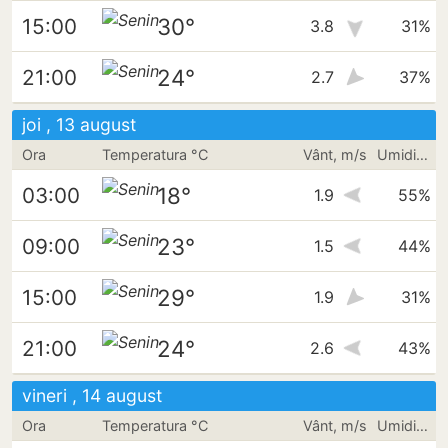
30°
15:00
3.8
31%
24°
21:00
2.7
37%
joi , 13 august
Ora
Temperatura °C
Vânt, m/s
Umiditate
18°
03:00
1.9
55%
23°
09:00
1.5
44%
29°
15:00
1.9
31%
24°
21:00
2.6
43%
vineri , 14 august
Ora
Temperatura °C
Vânt, m/s
Umiditate