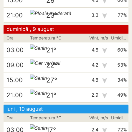
28°
15:00
4.8
60%
23°
21:00
3.3
77%
duminică , 9 august
Ora
Temperatura °C
Vânt, m/s
Umiditate
21°
03:00
4.6
60%
22°
09:00
4.2
53%
27°
15:00
4.8
34%
21°
21:00
2.9
49%
luni , 10 august
Ora
Temperatura °C
Vânt, m/s
Umiditate
17°
03:00
2.4
72%