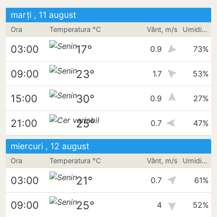
marți , 11 august
Ora
Temperatura °C
Vânt, m/s
Umiditate
17°
03:00
0.9
73%
23°
09:00
1.7
53%
30°
15:00
0.9
27%
25°
21:00
0.7
47%
miercuri , 12 august
Ora
Temperatura °C
Vânt, m/s
Umiditate
21°
03:00
0.7
61%
25°
09:00
4
52%