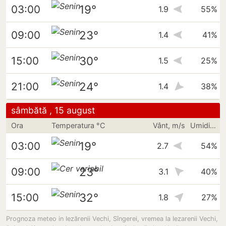
19°
03:00
1.9
55%
23°
09:00
1.4
41%
30°
15:00
1.5
25%
24°
21:00
1.4
38%
sâmbătă , 15 august
Ora
Temperatura °C
Vânt, m/s
Umiditate
19°
03:00
2.7
54%
23°
09:00
3.1
40%
32°
15:00
1.8
27%
Prognoza meteo in Iezărenii Vechi, Sîngerei, vremea la Iezarenii Vechi,