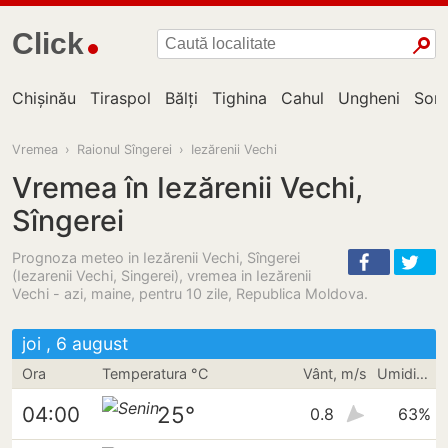
Click
Chișinău
Tiraspol
Bălți
Tighina
Cahul
Ungheni
Sor
Vremea
›
Raionul Sîngerei
›
Iezărenii Vechi
Vremea în Iezărenii Vechi,
Sîngerei
Prognoza meteo in Iezărenii Vechi, Sîngerei
(Iezarenii Vechi, Singerei), vremea in Iezărenii
Vechi - azi, maine, pentru 10 zile, Republica Moldova.
joi , 6 august
Ora
Temperatura °C
Vânt, m/s
Umiditate
25°
04:00
0.8
63%