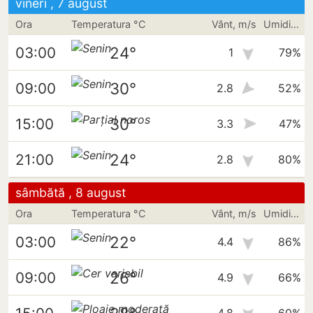
vineri , 7 august
Ora
Temperatura °C
Vânt, m/s
Umiditate
24°
03:00
1
79%
30°
09:00
2.8
52%
30°
15:00
3.3
47%
24°
21:00
2.8
80%
sâmbătă , 8 august
Ora
Temperatura °C
Vânt, m/s
Umiditate
22°
03:00
4.4
86%
26°
09:00
4.9
66%