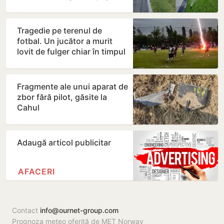
verzi nu va fi…
Tragedie pe terenul de
fotbal. Un jucător a murit
lovit de fulger chiar în timpul
meciului
Fragmente ale unui aparat de
zbor fără pilot, găsite la
Cahul
Adaugă articol publicitar
AFACERI
Contact
info@ournet-group.com
Prognoza meteo oferită de MET Norway