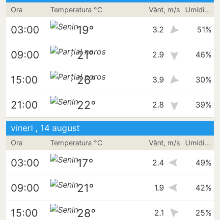
Ora
Temperatura °C
Vânt, m/s
Umiditate
19°
03:00
3.2
51%
21°
09:00
2.9
46%
26°
15:00
3.9
30%
22°
21:00
2.8
39%
vineri , 14 august
Ora
Temperatura °C
Vânt, m/s
Umiditate
17°
03:00
2.4
49%
21°
09:00
1.9
42%
28°
15:00
2.1
25%