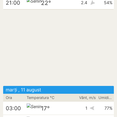
22°
21:00
2.4
54%
marți , 11 august
Ora
Temperatura °C
Vânt, m/s
Umiditate
17°
03:00
1
77%