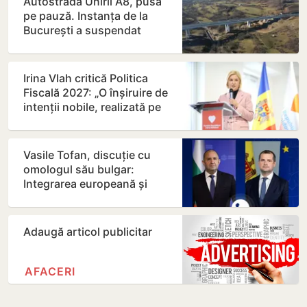
Autostrada Unirii A8, pusă
pe pauză. Instanța de la
București a suspendat
contractul
Irina Vlah critică Politica
Fiscală 2027: „O înșiruire de
intenții nobile, realizată pe
seama…
Vasile Tofan, discuție cu
omologul său bulgar:
Integrarea europeană și
energia, printre principalele…
Adaugă articol publicitar
AFACERI