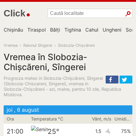
Click
Chișinău
Tiraspol
Bălți
Tighina
Cahul
Ungheni
Sor
Vremea
›
Raionul Sîngerei
›
Slobozia-Chișcăreni
Vremea în Slobozia-
Chișcăreni, Sîngerei
Prognoza meteo in Slobozia-Chișcăreni, Sîngerei
(Slobozia-Chiscareni, Singerei), vremea in
Slobozia-Chişcăreni - azi, maine, pentru 10 zile, Republica
Moldova.
joi , 6 august
Ora
Temperatura °C
Vânt, m/s
Umiditate
25°
21:00
1.5
75%