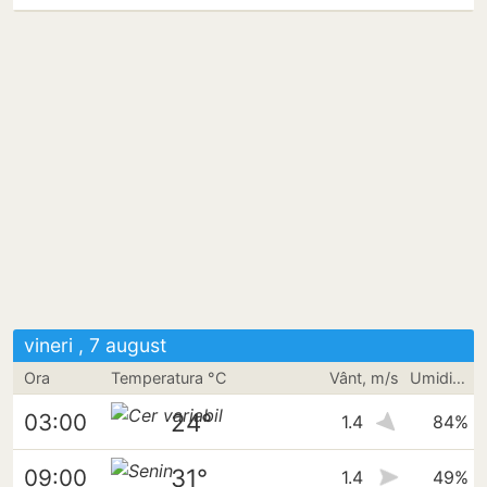
vineri , 7 august
Ora
Temperatura °C
Vânt, m/s
Umiditate
24°
03:00
1.4
84%
31°
09:00
1.4
49%