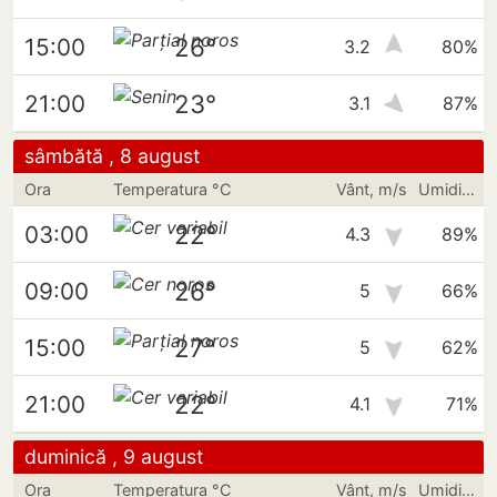
26°
15:00
3.2
80%
23°
21:00
3.1
87%
sâmbătă , 8 august
Ora
Temperatura °C
Vânt, m/s
Umiditate
22°
03:00
4.3
89%
26°
09:00
5
66%
27°
15:00
5
62%
22°
21:00
4.1
71%
duminică , 9 august
Ora
Temperatura °C
Vânt, m/s
Umiditate