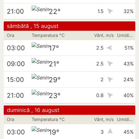
22°
21:00
1.5
32%
sâmbătă , 15 august
Ora
Temperatura °C
Vânt, m/s
Umiditate
17°
03:00
2.5
51%
21°
09:00
2.5
43%
29°
15:00
2
24%
23°
21:00
0.8
40%
duminică , 16 august
Ora
Temperatura °C
Vânt, m/s
Umiditate
19°
03:00
3
45%