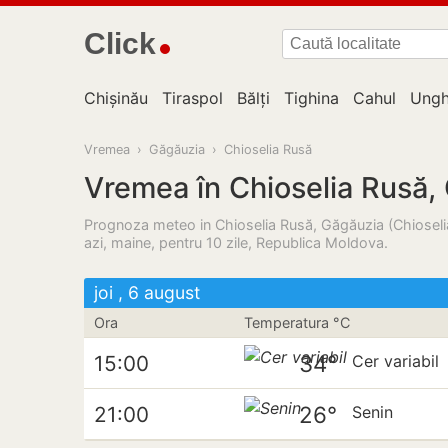
Click
Chișinău
Tiraspol
Bălți
Tighina
Cahul
Ungh
Vremea
›
Găgăuzia
›
Chioselia Rusă
Vremea în Chioselia Rusă,
Prognoza meteo in Chioselia Rusă, Găgăuzia (Chioseli
azi, maine, pentru 10 zile, Republica Moldova.
joi , 6 august
Ora
Temperatura °C
34°
15:00
Cer variabil
26°
21:00
Senin