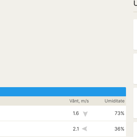
U
Vânt, m/s
Umiditate
1.6
73%
2.1
36%