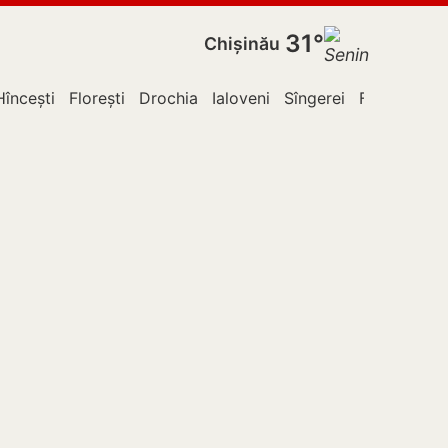
31°
Chișinău
Hîncești
Florești
Drochia
Ialoveni
Sîngerei
Fălești
Le