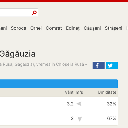
eni
Soroca
Orhei
Comrat
Edineț
Căușeni
Strășeni
 Găgăuzia
a Rusa, Gagauzia), vremea in Chioşelia Rusă -
Vânt, m/s
Umiditate
3.2
32%
2
67%