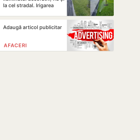
la cel stradal. Irigarea
spațiilor verzi nu va fi…
Adaugă articol publicitar
AFACERI