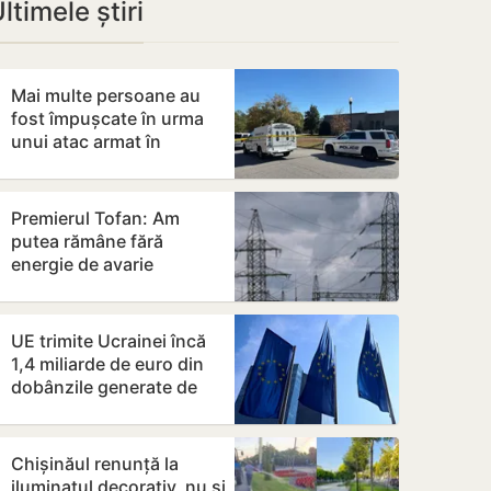
ltimele știri
Mai multe persoane au
fost împușcate în urma
unui atac armat în
Carolina de Nord
Premierul Tofan: Am
putea rămâne fără
energie de avarie
UE trimite Ucrainei încă
1,4 miliarde de euro din
dobânzile generate de
activele rusești înghețate
Chișinăul renunță la
iluminatul decorativ, nu și