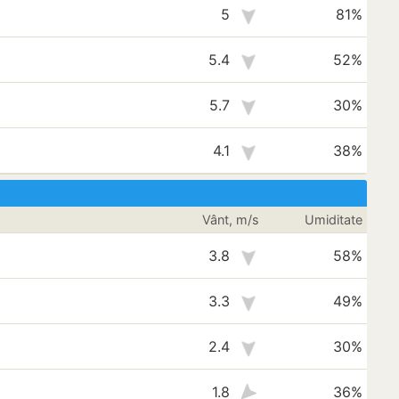
5
81%
5.4
52%
5.7
30%
4.1
38%
Vânt, m/s
Umiditate
3.8
58%
3.3
49%
2.4
30%
1.8
36%