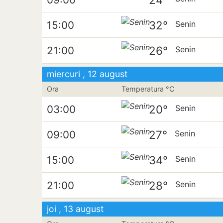
32°
15:00
Senin
26°
21:00
Senin
miercuri , 12 august
Ora
Temperatura °C
20°
03:00
Senin
27°
09:00
Senin
34°
15:00
Senin
28°
21:00
Senin
joi , 13 august