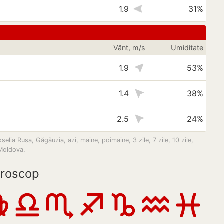
1.9
31%
Vânt, m/s
Umiditate
1.9
53%
1.4
38%
2.5
24%
ia Rusa, Găgăuzia, azi, maine, poimaine, 3 zile, 7 zile, 10 zile,
 Moldova.
roscop