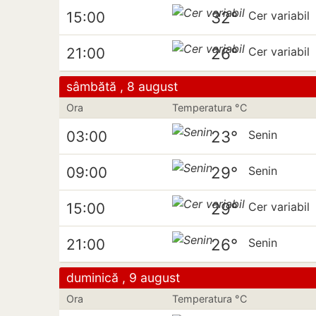
32°
15:00
Cer variabil
26°
21:00
Cer variabil
sâmbătă , 8 august
Ora
Temperatura °C
23°
03:00
Senin
29°
09:00
Senin
29°
15:00
Cer variabil
26°
21:00
Senin
duminică , 9 august
Ora
Temperatura °C