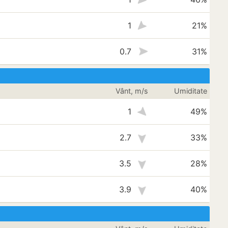
1
21%
0.7
31%
Vânt, m/s
Umiditate
1
49%
2.7
33%
3.5
28%
3.9
40%