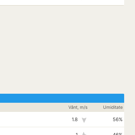
Vânt, m/s
Umiditate
1.8
56%
1
46%