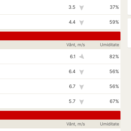
3.5
37%
4.4
59%
Vânt, m/s
Umiditate
6.1
82%
6.4
56%
6.7
56%
5.7
67%
Vânt, m/s
Umiditate