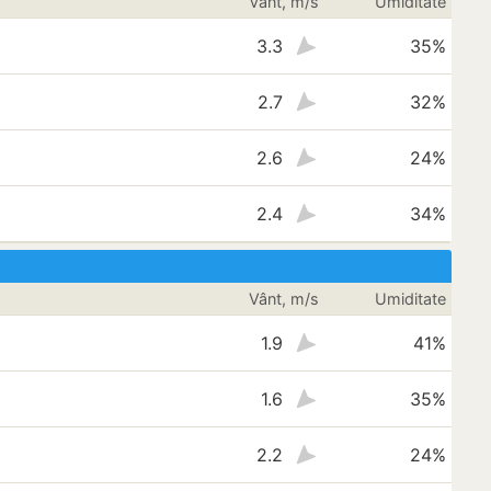
Vânt, m/s
Umiditate
3.3
35%
2.7
32%
2.6
24%
2.4
34%
Vânt, m/s
Umiditate
1.9
41%
1.6
35%
2.2
24%