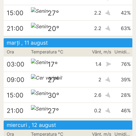
27°
15:00
2.2
42%
20°
21:00
2.2
63%
marți , 11 august
Ora
Temperatura °C
Vânt, m/s
Umiditate
17°
03:00
1.4
76%
27°
09:00
2
39%
30°
15:00
2.6
28%
27°
21:00
0.2
46%
miercuri , 12 august
Ora
Temperatura °C
Vânt, m/s
Umiditate