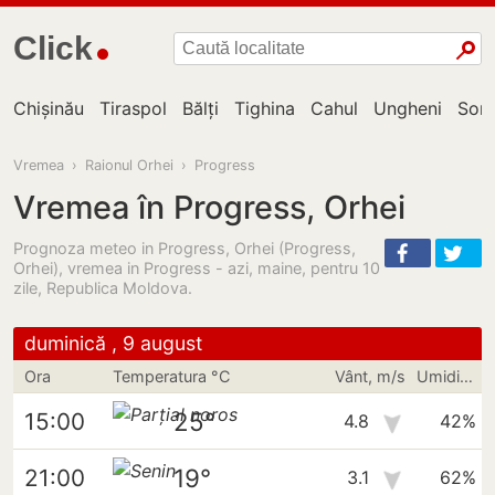
Click
Chișinău
Tiraspol
Bălți
Tighina
Cahul
Ungheni
Sor
Vremea
›
Raionul Orhei
›
Progress
Vremea în Progress, Orhei
Prognoza meteo in Progress, Orhei (Progress,
Orhei), vremea in Progress - azi, maine, pentru 10
zile, Republica Moldova.
duminică , 9 august
Ora
Temperatura °C
Vânt, m/s
Umiditate
25°
15:00
4.8
42%
19°
21:00
3.1
62%