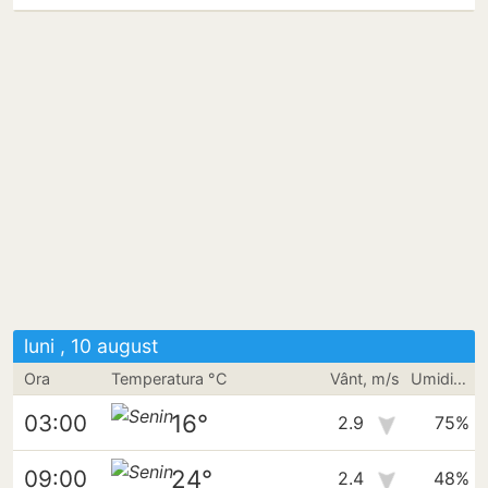
luni , 10 august
Ora
Temperatura °C
Vânt, m/s
Umiditate
16°
03:00
2.9
75%
24°
09:00
2.4
48%