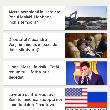
Alertă aereniană în Ucraina:
Podul Maiaki–Udobnoe,
închis temporar
Deputatul Alexandru
Verșinin, inclus în baza de
date ‘Mirotvoreț’
Lionel Messi, în doliu. Tatăl
renumitului fotbalist a
decedat
Lovitură pentru Moscova:
Senatul american adoptă noi
sancțiuni dure împotriva
Rusiei