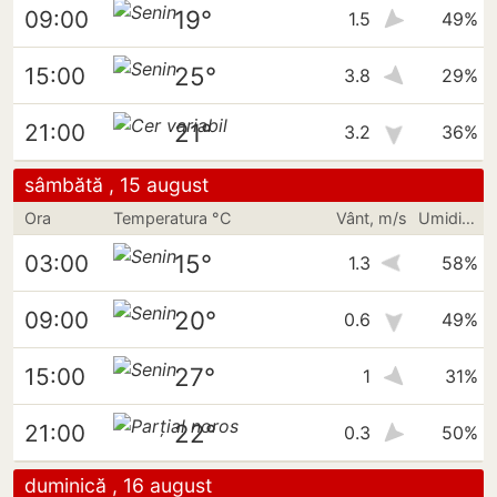
19°
09:00
1.5
49%
25°
15:00
3.8
29%
21°
21:00
3.2
36%
sâmbătă , 15 august
Ora
Temperatura °C
Vânt, m/s
Umiditate
15°
03:00
1.3
58%
20°
09:00
0.6
49%
27°
15:00
1
31%
22°
21:00
0.3
50%
duminică , 16 august