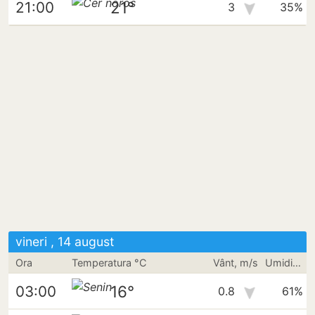
21°
21:00
3
35%
vineri , 14 august
Ora
Temperatura °C
Vânt, m/s
Umiditate
16°
03:00
0.8
61%