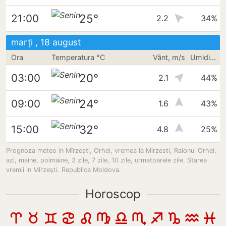
25°
21:00
2.2
34%
marți , 18 august
Ora
Temperatura °C
Vânt, m/s
Umiditate
20°
03:00
2.1
44%
24°
09:00
1.6
43%
32°
15:00
4.8
25%
Prognoza meteo in Mîrzești, Orhei, vremea la Mirzesti, Raionul Orhei,
azi, maine, poimaine, 3 zile, 7 zile, 10 zile, urmatoarele zile. Starea
vremii in Mîrzești. Republica Moldova.
Horoscop