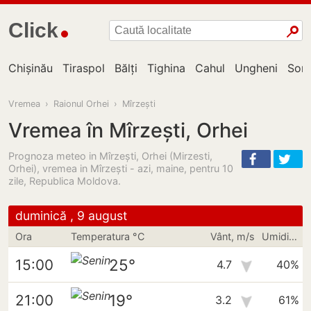
Click
Chișinău
Tiraspol
Bălți
Tighina
Cahul
Ungheni
Sor
Vremea
›
Raionul Orhei
›
Mîrzești
Vremea în Mîrzești, Orhei
Prognoza meteo in Mîrzești, Orhei (Mirzesti,
Orhei), vremea in Mîrzeşti - azi, maine, pentru 10
zile, Republica Moldova.
duminică , 9 august
Ora
Temperatura °C
Vânt, m/s
Umiditate
25°
15:00
4.7
40%
19°
21:00
3.2
61%