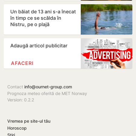
Un băiat de 13 ani s-a înecat
în timp ce se scălda în
Nistru, pe o plajă
neautorizată din Bender
Adaugă articol publicitar
AFACERI
Contact
info@ournet-group.com
Prognoza meteo oferită de MET Norway
Version: 0.2.2
Vremea pe site-ul tău
Horoscop
Știri