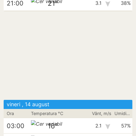
21°
21:00
3.1
38%
vineri , 14 august
Ora
Temperatura °C
Vânt, m/s
Umiditate
16°
03:00
2.1
57%