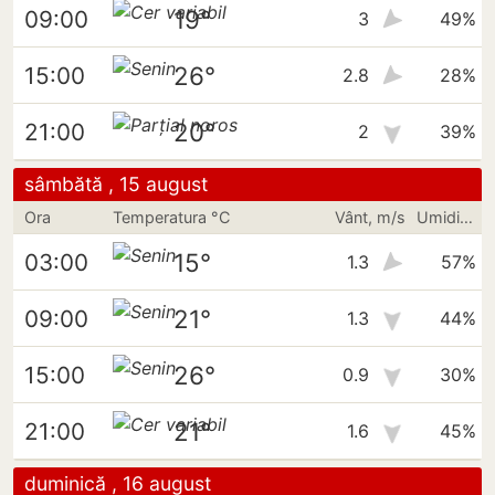
19°
09:00
3
49%
26°
15:00
2.8
28%
20°
21:00
2
39%
sâmbătă , 15 august
Ora
Temperatura °C
Vânt, m/s
Umiditate
15°
03:00
1.3
57%
21°
09:00
1.3
44%
26°
15:00
0.9
30%
21°
21:00
1.6
45%
duminică , 16 august