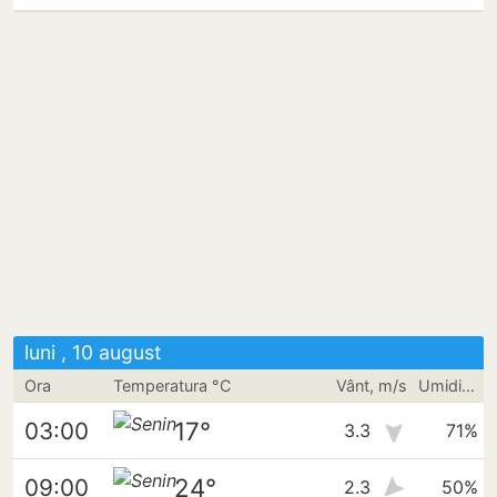
luni , 10 august
Ora
Temperatura °C
Vânt, m/s
Umiditate
17°
03:00
3.3
71%
24°
09:00
2.3
50%