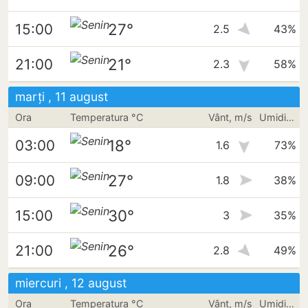
27°
15:00
2.5
43%
21°
21:00
2.3
58%
marți , 11 august
Ora
Temperatura °C
Vânt, m/s
Umiditate
18°
03:00
1.6
73%
27°
09:00
1.8
38%
30°
15:00
3
35%
26°
21:00
2.8
49%
miercuri , 12 august
Ora
Temperatura °C
Vânt, m/s
Umiditate