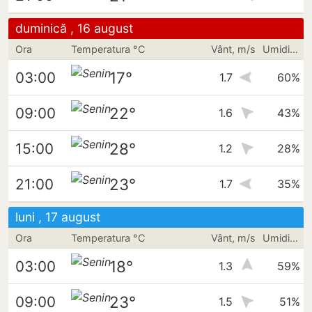
duminică , 16 august
Ora
Temperatura °C
Vânt, m/s
Umiditate
17°
03:00
1.7
60%
22°
09:00
1.6
43%
28°
15:00
1.2
28%
23°
21:00
1.7
35%
luni , 17 august
Ora
Temperatura °C
Vânt, m/s
Umiditate
18°
03:00
1.3
59%
23°
09:00
1.5
51%