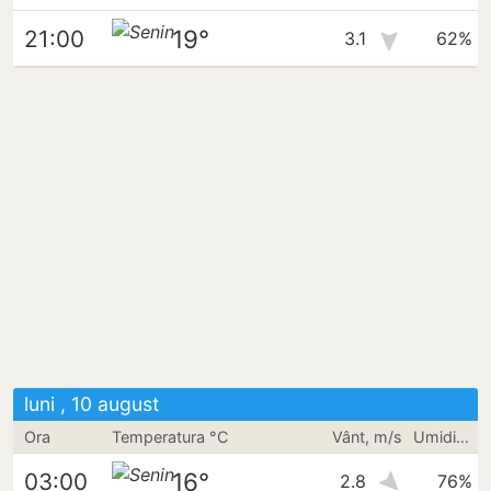
19°
21:00
3.1
62%
luni , 10 august
Ora
Temperatura °C
Vânt, m/s
Umiditate
16°
03:00
2.8
76%