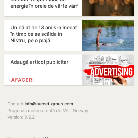
energie în orele de vârfe vârf
Un băiat de 13 ani s-a înecat
în timp ce se scălda în
Nistru, pe o plajă
neautorizată din Bender
Adaugă articol publicitar
AFACERI
Contact
info@ournet-group.com
Prognoza meteo oferită de MET Norway
Version: 0.2.2