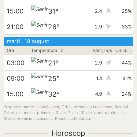
31°
15:00
2.4
25%
26°
21:00
2.9
33%
marți , 18 august
Ora
Temperatura °C
Vânt, m/s
Umiditate
21°
03:00
2.9
44%
25°
09:00
1.4
41%
32°
15:00
4.9
24%
Prognoza meteo in Lucășeuca, Orhei, vremea la Lucaseuca, Raionul
Orhei, azi, maine, poimaine, 3 zile, 7 zile, 10 zile, urmatoarele zile.
Starea vremii in Lucășeuca. Republica Moldova.
Horoscop