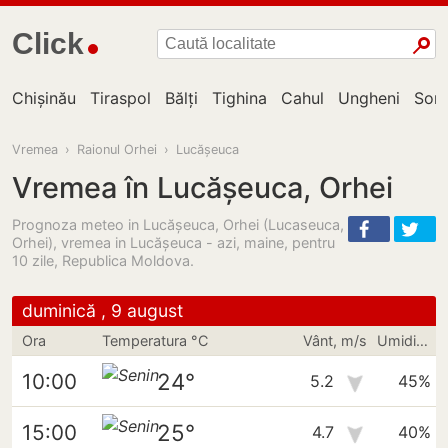
Click
Chișinău
Tiraspol
Bălți
Tighina
Cahul
Ungheni
Sor
Vremea
›
Raionul Orhei
›
Lucășeuca
Vremea în Lucășeuca, Orhei
Prognoza meteo in Lucășeuca, Orhei (Lucaseuca,
Orhei), vremea in Lucăşeuca - azi, maine, pentru
10 zile, Republica Moldova.
duminică , 9 august
Ora
Temperatura °C
Vânt, m/s
Umiditate
24°
10:00
5.2
45%
25°
15:00
4.7
40%