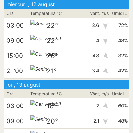
miercuri , 12 august
Ora
Temperatura °C
Vânt, m/s
Umiditate
22°
03:00
3.6
72%
22°
09:00
4
48%
26°
15:00
4.8
32%
21°
21:00
3.4
42%
joi , 13 august
Ora
Temperatura °C
Vânt, m/s
Umiditate
16°
03:00
2
60%
20°
09:00
2.1
48%