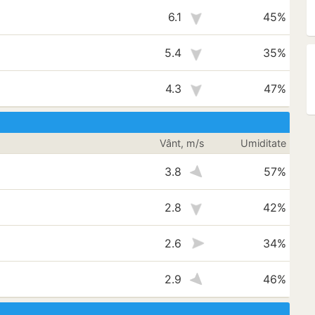
6.1
45%
5.4
35%
4.3
47%
Vânt, m/s
Umiditate
3.8
57%
2.8
42%
2.6
34%
2.9
46%