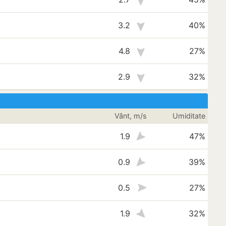
3.2
40%
4.8
27%
2.9
32%
Vânt, m/s
Umiditate
1.9
47%
0.9
39%
0.5
27%
1.9
32%