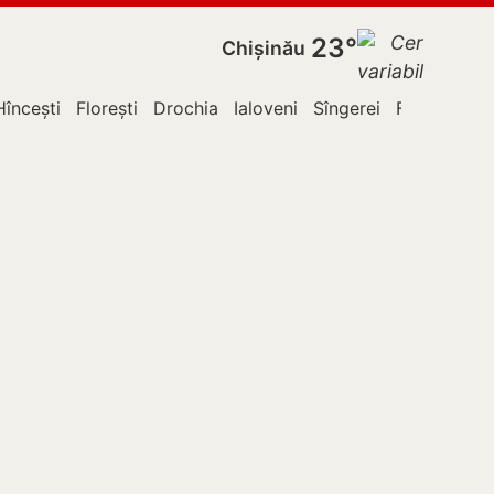
23°
Chișinău
Hîncești
Florești
Drochia
Ialoveni
Sîngerei
Fălești
Le