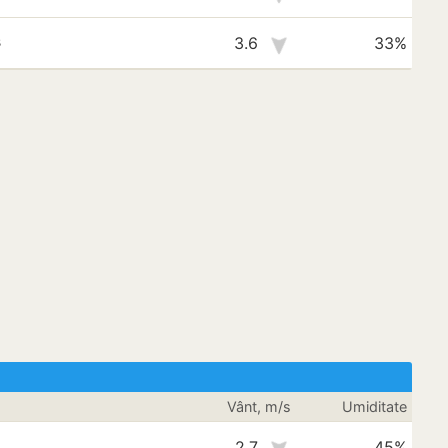
s
3.6
33%
Vânt, m/s
Umiditate
2.7
45%