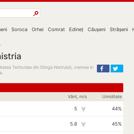
eni
Soroca
Orhei
Comrat
Edineț
Căușeni
Strășeni
e
istria
tea Teritoriala din Stinga Nistrului), vremea in
a.
Vânt, m/s
Umiditate
5
44%
5.8
45%