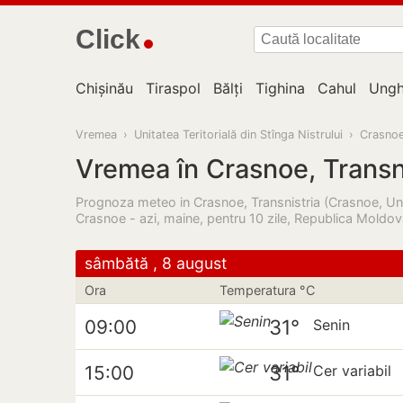
Click
Chișinău
Tiraspol
Bălți
Tighina
Cahul
Ungh
Vremea
›
Unitatea Teritorială din Stînga Nistrului
›
Crasno
Vremea în Crasnoe, Transn
Prognoza meteo in Crasnoe, Transnistria (Crasnoe, Unita
Crasnoe - azi, maine, pentru 10 zile, Republica Moldov
sâmbătă , 8 august
Ora
Temperatura °C
31°
09:00
Senin
31°
15:00
Cer variabil