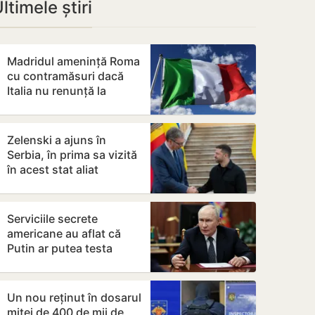
ltimele știri
Madridul amenință Roma
cu contramăsuri dacă
Italia nu renunță la
controalele la frontieră
pentru…
Zelenski a ajuns în
Serbia, în prima sa vizită
în acest stat aliat
tradițional al Rusiei după
2022
Serviciile secrete
americane au aflat că
Putin ar putea testa
NATO cu un atac chiar în
această…
Un nou reținut în dosarul
mitei de 400 de mii de