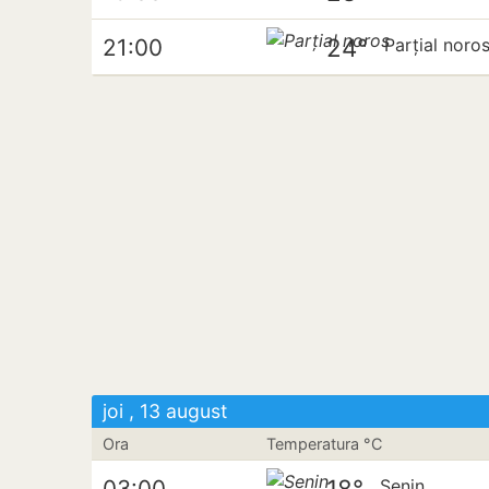
24°
21:00
Parțial noro
joi , 13 august
Ora
Temperatura °C
18°
03:00
Senin