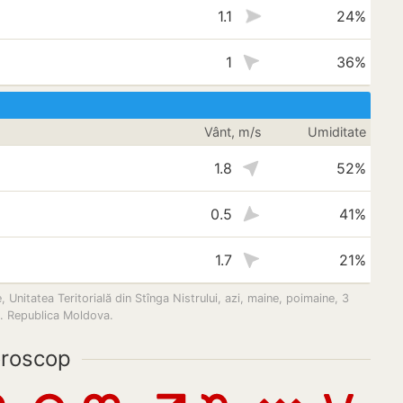
1.1
24%
1
36%
Vânt, m/s
Umiditate
1.8
52%
0.5
41%
1.7
21%
Unitatea Teritorială din Stînga Nistrului, azi, maine, poimaine, 3
oe. Republica Moldova.
roscop