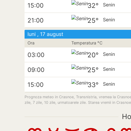
32°
15:00
Senin
25°
21:00
Senin
luni , 17 august
Ora
Temperatura °C
20°
03:00
Senin
25°
09:00
Senin
33°
15:00
Senin
Prognoza meteo in Crasnoe, Transnistria, vremea la Crasnoe, 
zile, 7 zile, 10 zile, urmatoarele zile. Starea vremii in Crasn
Ho