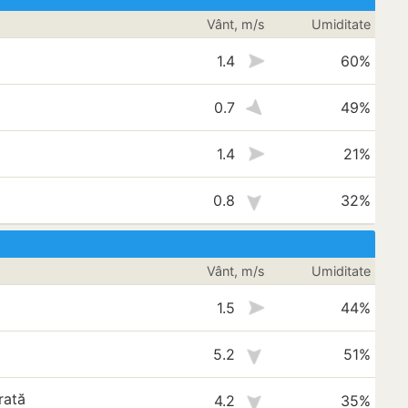
Vânt, m/s
Umiditate
1.4
60%
0.7
49%
1.4
21%
0.8
32%
Vânt, m/s
Umiditate
1.5
44%
5.2
51%
rată
4.2
35%