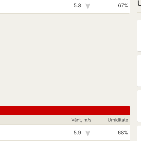
U
5.8
67%
Vânt, m/s
Umiditate
5.9
68%