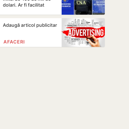
dolari. Ar fi facilitat
transferul a 60 de mii
de…
Adaugă articol publicitar
AFACERI