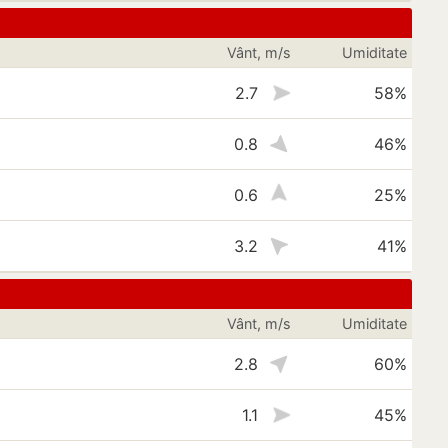
Vânt, m/s
Umiditate
2.7
58%
0.8
46%
0.6
25%
3.2
41%
Vânt, m/s
Umiditate
2.8
60%
1.1
45%