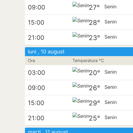
27°
09:00
Senin
28°
15:00
Senin
23°
21:00
Senin
luni , 10 august
Ora
Temperatura °C
20°
03:00
Senin
26°
09:00
Senin
29°
15:00
Senin
25°
21:00
Senin
marți , 11 august