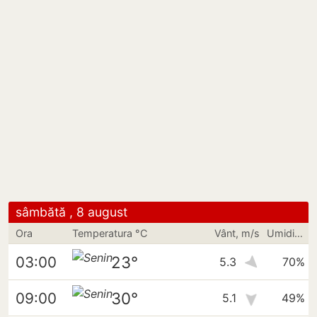
sâmbătă , 8 august
Ora
Temperatura °C
Vânt, m/s
Umiditate
23°
03:00
5.3
70%
30°
09:00
5.1
49%