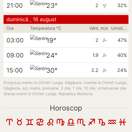
23°
21:00
2
32%
duminică , 16 august
Ora
Temperatura °C
Vânt, m/s
Umiditate
19°
03:00
2
47%
24°
09:00
1.9
40%
30°
15:00
2.2
24%
Prognoza meteo in Chiriet-Lunga, Găgăuzia, vremea la Chiriet-Lunga,
Găgăuzia, azi, maine, poimaine, 3 zile, 7 zile, 10 zile, urmatoarele zile.
Starea vremii in Chiriet-Lunga. Republica Moldova.
Horoscop