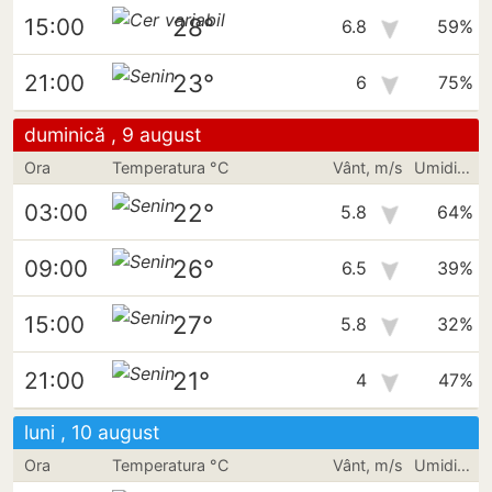
28°
15:00
6.8
59%
23°
21:00
6
75%
duminică , 9 august
Ora
Temperatura °C
Vânt, m/s
Umiditate
22°
03:00
5.8
64%
26°
09:00
6.5
39%
27°
15:00
5.8
32%
21°
21:00
4
47%
luni , 10 august
Ora
Temperatura °C
Vânt, m/s
Umiditate