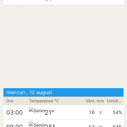
miercuri , 12 august
Ora
Temperatura °C
Vânt, m/s
Umiditate
21°
03:00
1.6
54%
25°
09:00
4.3
54%