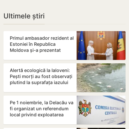
Ultimele știri
Primul ambasador rezident al
Estoniei în Republica
Moldova și-a prezentat
copiile scrisorilor de…
Alertă ecologică la Ialoveni:
Pești morți au fost observați
plutind la suprafața iazului
din Dănceni
Pe 1 noiembrie, la Delacău va
fi organizat un referendum
local privind exploatarea
resurselor…