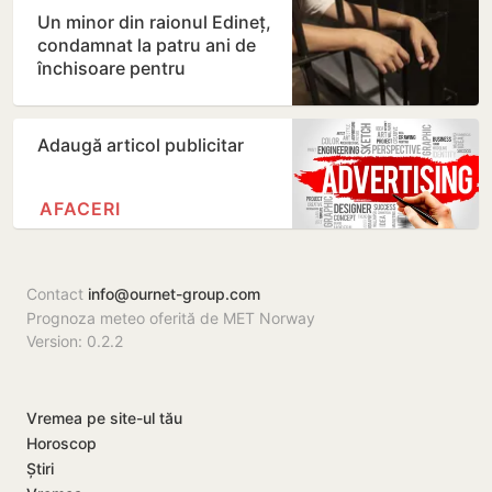
Un minor din raionul Edineț,
condamnat la patru ani de
închisoare pentru
distribuirea drogurilor
Adaugă articol publicitar
AFACERI
Contact
info@ournet-group.com
Prognoza meteo oferită de MET Norway
Version: 0.2.2
Vremea pe site-ul tău
Horoscop
Știri