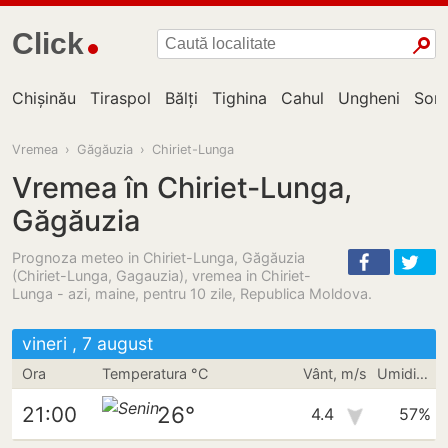
Click
Chișinău
Tiraspol
Bălți
Tighina
Cahul
Ungheni
Sor
Vremea
›
Găgăuzia
›
Chiriet-Lunga
Vremea în Chiriet-Lunga,
Găgăuzia
Prognoza meteo in Chiriet-Lunga, Găgăuzia
(Chiriet-Lunga, Gagauzia), vremea in Chiriet-
Lunga - azi, maine, pentru 10 zile, Republica Moldova.
vineri , 7 august
Ora
Temperatura °C
Vânt, m/s
Umiditate
26°
21:00
4.4
57%