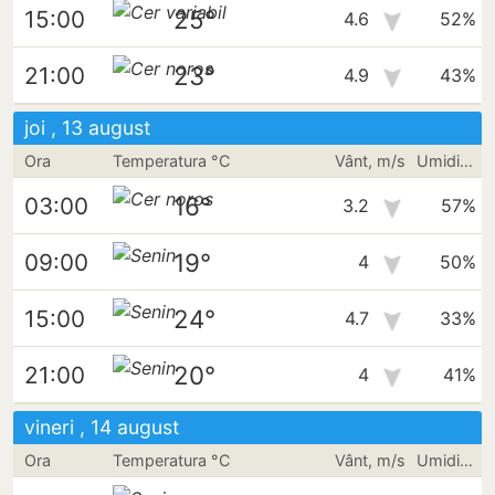
25°
15:00
4.6
52%
23°
21:00
4.9
43%
joi , 13 august
Ora
Temperatura °C
Vânt, m/s
Umiditate
16°
03:00
3.2
57%
19°
09:00
4
50%
24°
15:00
4.7
33%
20°
21:00
4
41%
vineri , 14 august
Ora
Temperatura °C
Vânt, m/s
Umiditate