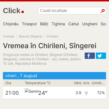
Click
Chișinău
Tiraspol
Bălți
Tighina
Cahul
Ungheni
Sor
Vremea
›
Raionul Sîngerei
›
Chirileni
Vremea în Chirileni, Sîngerei
Prognoza meteo in Chirileni, Sîngerei (Chirileni,
Singerei), vremea in Chirileni - azi, maine, pentru
10 zile, Republica Moldova.
vineri , 7 august
Ora
Temperatura °C
Vânt, m/s
Umiditate
24°
21:00
3.9
72%