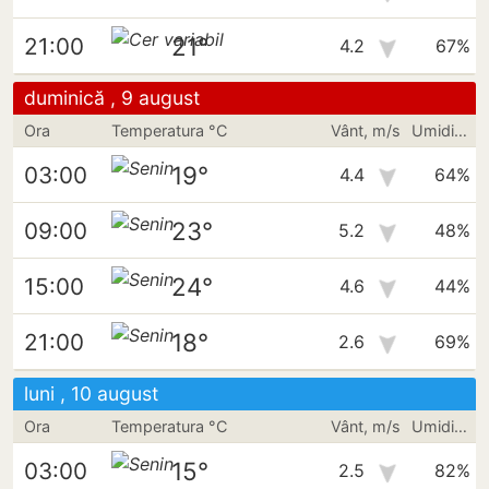
21°
21:00
4.2
67%
duminică , 9 august
Ora
Temperatura °C
Vânt, m/s
Umiditate
19°
03:00
4.4
64%
23°
09:00
5.2
48%
24°
15:00
4.6
44%
18°
21:00
2.6
69%
luni , 10 august
Ora
Temperatura °C
Vânt, m/s
Umiditate
15°
03:00
2.5
82%