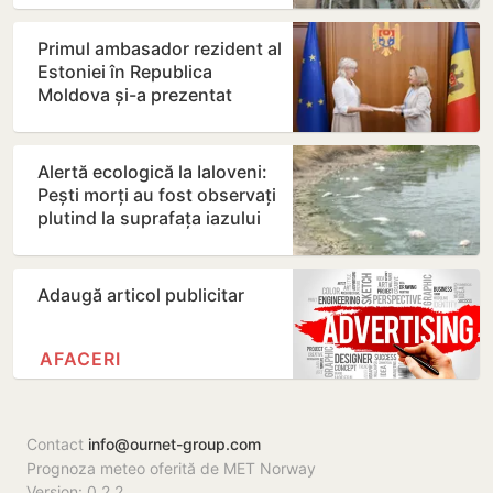
Primul ambasador rezident al
Estoniei în Republica
Moldova și-a prezentat
copiile scrisorilor de…
Alertă ecologică la Ialoveni:
Pești morți au fost observați
plutind la suprafața iazului
din Dănceni
Adaugă articol publicitar
AFACERI
Contact
info@ournet-group.com
Prognoza meteo oferită de MET Norway
Version: 0.2.2