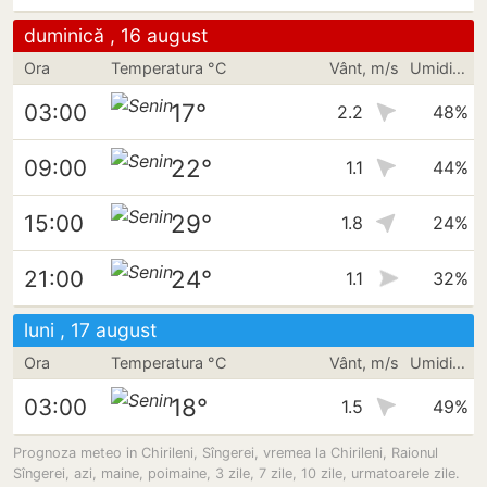
duminică , 16 august
Ora
Temperatura °C
Vânt, m/s
Umiditate
17°
03:00
2.2
48%
22°
09:00
1.1
44%
29°
15:00
1.8
24%
24°
21:00
1.1
32%
luni , 17 august
Ora
Temperatura °C
Vânt, m/s
Umiditate
18°
03:00
1.5
49%
Prognoza meteo in Chirileni, Sîngerei, vremea la Chirileni, Raionul
Sîngerei, azi, maine, poimaine, 3 zile, 7 zile, 10 zile, urmatoarele zile.