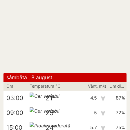
sâmbătă , 8 august
Ora
Temperatura °C
Vânt, m/s
Umiditate
21°
03:00
4.5
87%
25°
09:00
5
72%
24°
15:00
5.7
75%