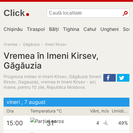
Click
Chișinău
Tiraspol
Bălți
Tighina
Cahul
Ungheni
Sor
Vremea
›
Găgăuzia
›
Imeni Kirsev
Vremea în Imeni Kirsev,
Găgăuzia
Prognoza meteo in Imeni Kirsev, Găgăuzia (Imeni
Kirsev, Gagauzia), vremea in Imeni Kirsev - azi,
maine, pentru 10 zile, Republica Moldova.
vineri , 7 august
Ora
Temperatura °C
Vânt, m/s
Umiditate
31°
15:00
4
49%