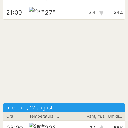
27°
21:00
2.4
34%
miercuri , 12 august
Ora
Temperatura °C
Vânt, m/s
Umiditate
22°
03:00
2.1
55%