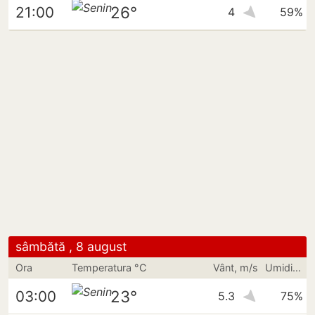
26°
21:00
4
59%
sâmbătă , 8 august
Ora
Temperatura °C
Vânt, m/s
Umiditate
23°
03:00
5.3
75%