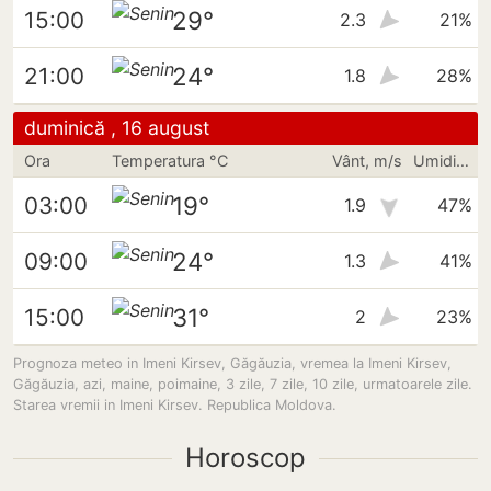
29°
15:00
2.3
21%
24°
21:00
1.8
28%
duminică , 16 august
Ora
Temperatura °C
Vânt, m/s
Umiditate
19°
03:00
1.9
47%
24°
09:00
1.3
41%
31°
15:00
2
23%
Prognoza meteo in Imeni Kirsev, Găgăuzia, vremea la Imeni Kirsev,
Găgăuzia, azi, maine, poimaine, 3 zile, 7 zile, 10 zile, urmatoarele zile.
Starea vremii in Imeni Kirsev. Republica Moldova.
Horoscop