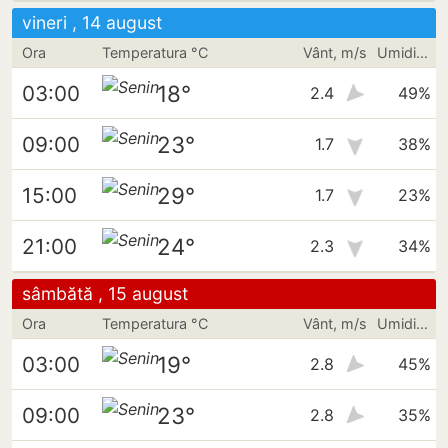
vineri , 14 august
Ora
Temperatura °C
Vânt, m/s
Umiditate
18°
03:00
2.4
49%
23°
09:00
1.7
38%
29°
15:00
1.7
23%
24°
21:00
2.3
34%
sâmbătă , 15 august
Ora
Temperatura °C
Vânt, m/s
Umiditate
19°
03:00
2.8
45%
23°
09:00
2.8
35%