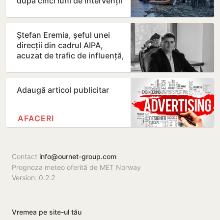
după cinci luni de intervenții
Ștefan Eremia, șeful unei
direcții din cadrul AIPA,
acuzat de trafic de influență,
a fost plasat în…
Adaugă articol publicitar
AFACERI
Contact
info@ournet-group.com
Prognoza meteo oferită de MET Norway
Version: 0.2.2
Vremea pe site-ul tău