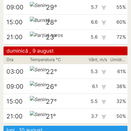
29°
09:00
5.7
55%
28°
15:00
6.6
60%
23°
21:00
5.6
72%
duminică , 9 august
Ora
Temperatura °C
Vânt, m/s
Umiditate
22°
03:00
5.3
61%
26°
09:00
6.1
38%
27°
15:00
5.5
32%
21°
21:00
3.7
50%
luni , 10 august