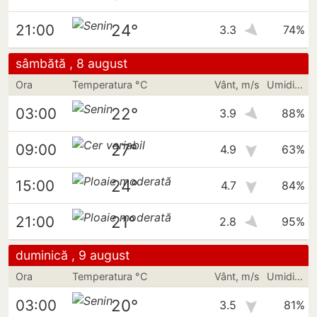
24°
21:00
3.3
74%
sâmbătă , 8 august
Ora
Temperatura °C
Vânt, m/s
Umiditate
22°
03:00
3.9
88%
27°
09:00
4.9
63%
24°
15:00
4.7
84%
21°
21:00
2.8
95%
duminică , 9 august
Ora
Temperatura °C
Vânt, m/s
Umiditate
20°
03:00
3.5
81%