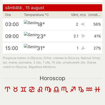
sâmbătă , 15 august
Ora
Temperatura °C
Vânt, m/s
Umiditate
18°
03:00
2
56%
23°
09:00
2.1
41%
31°
15:00
1
27%
Prognoza meteo in Dîșcova, Orhei, vremea la Discova, Raionul Orhei,
azi, maine, poimaine, 3 zile, 7 zile, 10 zile, urmatoarele zile. Starea
vremii in Dîșcova. Republica Moldova.
Horoscop