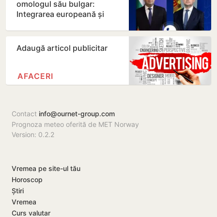
omologul său bulgar:
Integrarea europeană și
energia, printre principalele…
Adaugă articol publicitar
AFACERI
Contact
info@ournet-group.com
Prognoza meteo oferită de MET Norway
Version: 0.2.2
Vremea pe site-ul tău
Horoscop
Știri
Vremea
Curs valutar