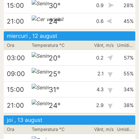
30°
15:00
0.9
28%
24°
21:00
0.6
45%
miercuri , 12 august
Ora
Temperatura °C
Vânt, m/s
Umiditate
20°
03:00
0.2
57%
25°
09:00
2.1
55%
31°
15:00
4.3
34%
24°
21:00
2.9
38%
joi , 13 august
Ora
Temperatura °C
Vânt, m/s
Umiditate