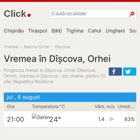
Click
Chișinău
Tiraspol
Bălți
Tighina
Cahul
Ungheni
Sor
Vremea
›
Raionul Orhei
›
Dîșcova
Vremea în Dîșcova, Orhei
Prognoza meteo in Dîșcova, Orhei (Discova,
Orhei), vremea in Dişcova - azi, maine, pentru 10
zile, Republica Moldova.
joi , 6 august
Ora
Temperatura °C
Vânt, m/s
Umiditate
24°
21:00
1.4
83%