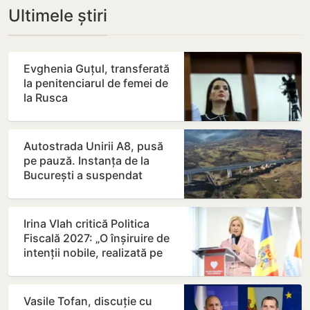
Ultimele știri
Evghenia Guțul, transferată
la penitenciarul de femei de
la Rusca
Autostrada Unirii A8, pusă
pe pauză. Instanța de la
București a suspendat
contractul
Irina Vlah critică Politica
Fiscală 2027: „O înșiruire de
intenții nobile, realizată pe
seama…
Vasile Tofan, discuție cu