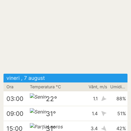
vineri , 7 august
Ora
Temperatura °C
Vânt, m/s
Umiditate
22°
03:00
1.1
88%
31°
09:00
1.4
51%
31°
15:00
3.4
42%