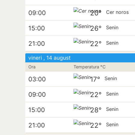
20°
09:00
Cer noros
26°
15:00
Senin
22°
21:00
Senin
vineri , 14 august
Ora
Temperatura °C
17°
03:00
Senin
22°
09:00
Senin
28°
15:00
Senin
22°
21:00
Senin