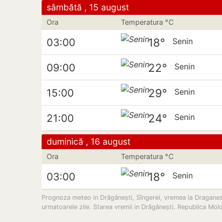
sâmbătă , 15 august
Ora
Temperatura °C
18°
03:00
Senin
22°
09:00
Senin
29°
15:00
Senin
24°
21:00
Senin
duminică , 16 august
Ora
Temperatura °C
18°
03:00
Senin
Prognoza meteo in Drăgănești, Sîngerei, vremea la Draganesti, 
urmatoarele zile. Starea vremii in Drăgănești. Republica Mol