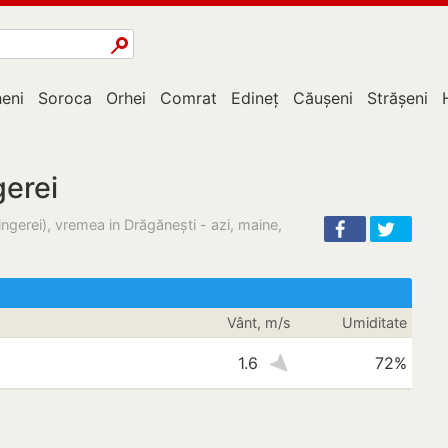
eni
Soroca
Orhei
Comrat
Edineț
Căușeni
Strășeni
gerei
ngerei), vremea in Drăgăneşti - azi, maine,
Vânt, m/s
Umiditate
1.6
72%