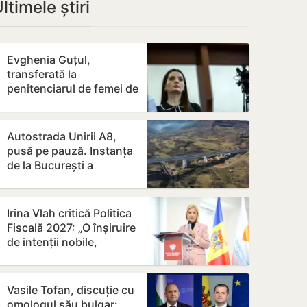
ltimele știri
Evghenia Guțul,
transferată la
penitenciarul de femei de
la Rusca
Autostrada Unirii A8,
pusă pe pauză. Instanța
de la București a
suspendat contractul
Irina Vlah critică Politica
Fiscală 2027: „O înșiruire
de intenții nobile,
realizată pe seama…
Vasile Tofan, discuție cu
omologul său bulgar: