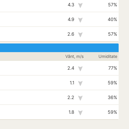
4.3
57%
4.9
40%
2.6
57%
Vânt, m/s
Umiditate
2.4
77%
1.1
59%
2.2
36%
1.8
59%