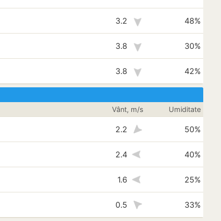
3.2
48%
3.8
30%
3.8
42%
Vânt, m/s
Umiditate
2.2
50%
2.4
40%
1.6
25%
0.5
33%