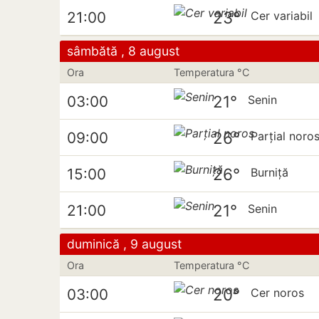
23°
21:00
Cer variabil
sâmbătă , 8 august
Ora
Temperatura °C
21°
03:00
Senin
26°
09:00
Parțial noro
26°
15:00
Burniță
21°
21:00
Senin
duminică , 9 august
Ora
Temperatura °C
20°
03:00
Cer noros