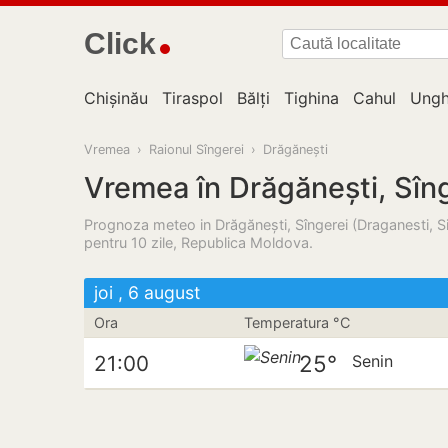
Click
Chișinău
Tiraspol
Bălți
Tighina
Cahul
Ungh
Vremea
›
Raionul Sîngerei
›
Drăgănești
Vremea în Drăgănești, Sîn
Prognoza meteo in Drăgănești, Sîngerei (Draganesti, Si
pentru 10 zile, Republica Moldova.
joi , 6 august
Ora
Temperatura °C
25°
21:00
Senin