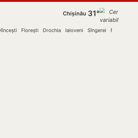
31°
Chișinău
Hîncești
Florești
Drochia
Ialoveni
Sîngerei
Fălești
Le