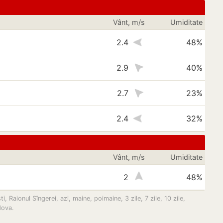
Vânt, m/s
Umiditate
2.4
48%
2.9
40%
2.7
23%
2.4
32%
Vânt, m/s
Umiditate
2
48%
Raionul Sîngerei, azi, maine, poimaine, 3 zile, 7 zile, 10 zile,
dova.