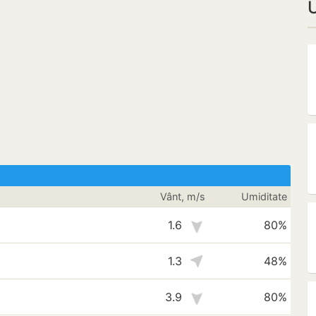
U
Vânt, m/s
Umiditate
1.6
80%
1.3
48%
3.9
80%