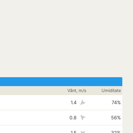
Vânt, m/s
Umiditate
1.4
74%
0.8
56%
1.5
32%