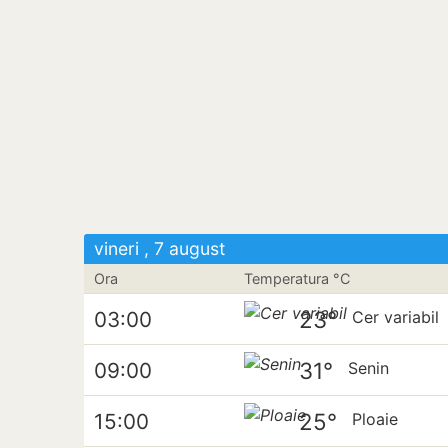
vineri , 7 august
Ora
Temperatura °C
23°
03:00
Cer variabil
31°
09:00
Senin
25°
15:00
Ploaie