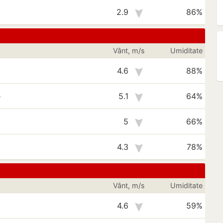
2.9
86%
Vânt, m/s
Umiditate
4.6
88%
s
5.1
64%
5
66%
4.3
78%
Vânt, m/s
Umiditate
4.6
59%