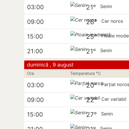
21°
03:00
Senin
26°
09:00
Cer noros
25°
15:00
Ploaie mode
21°
21:00
Senin
duminică , 9 august
Ora
Temperatura °C
20°
03:00
Parțial noro
22°
09:00
Cer variabil
27°
15:00
Senin
Senin