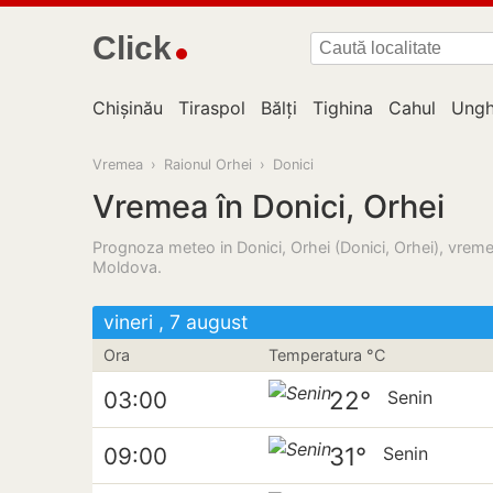
Click
Chișinău
Tiraspol
Bălți
Tighina
Cahul
Ungh
Vremea
›
Raionul Orhei
›
Donici
Vremea în Donici, Orhei
Prognoza meteo in Donici, Orhei (Donici, Orhei), vremea
Moldova.
vineri , 7 august
Ora
Temperatura °C
22°
03:00
Senin
31°
09:00
Senin