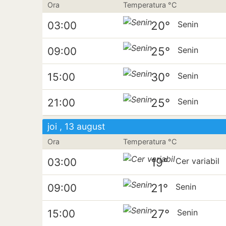
Ora
Temperatura °C
20°
03:00
Senin
25°
09:00
Senin
30°
15:00
Senin
25°
21:00
Senin
joi , 13 august
Ora
Temperatura °C
19°
03:00
Cer variabil
21°
09:00
Senin
27°
15:00
Senin