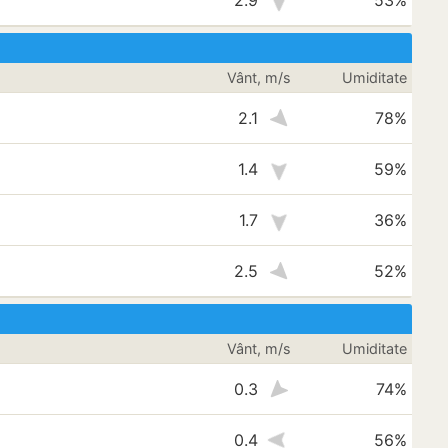
2.9
53%
Vânt, m/s
Umiditate
2.1
78%
1.4
59%
1.7
36%
2.5
52%
Vânt, m/s
Umiditate
0.3
74%
0.4
56%