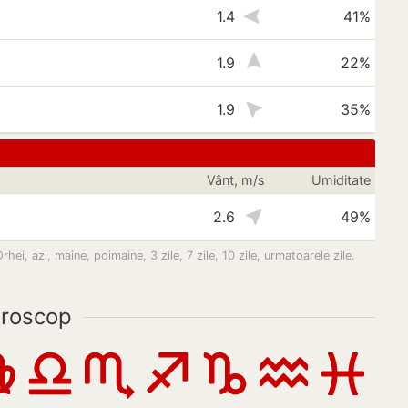
1.4
41%
1.9
22%
1.9
35%
Vânt, m/s
Umiditate
2.6
49%
ei, azi, maine, poimaine, 3 zile, 7 zile, 10 zile, urmatoarele zile.
roscop