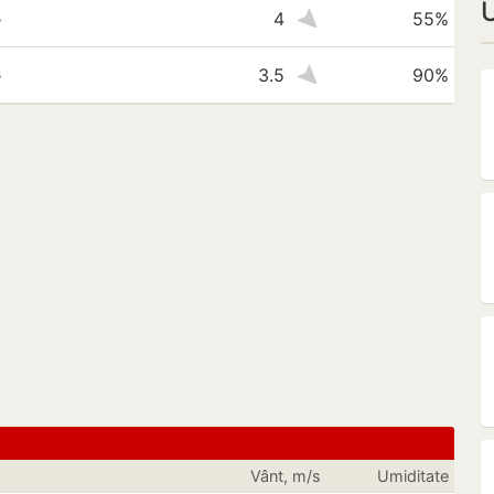
U
s
4
55%
s
3.5
90%
Vânt, m/s
Umiditate