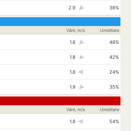
2.9
38%
Vânt, m/s
Umiditate
1.8
48%
1.8
42%
1.8
24%
1.9
35%
Vânt, m/s
Umiditate
1.8
54%