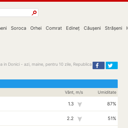
eni
Soroca
Orhei
Comrat
Edineț
Căușeni
Strășeni
 in Donici - azi, maine, pentru 10 zile, Republica
Vânt, m/s
Umiditate
1.3
87%
2.2
51%