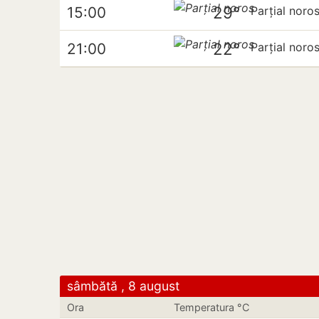
29°
15:00
Parțial noro
22°
21:00
Parțial noro
sâmbătă , 8 august
Ora
Temperatura °C