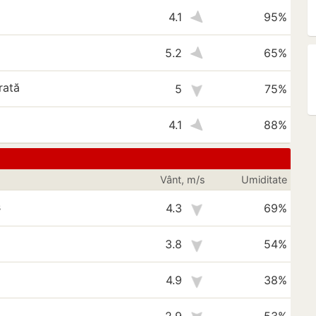
4.1
95%
5.2
65%
rată
5
75%
4.1
88%
Vânt, m/s
Umiditate
s
4.3
69%
3.8
54%
4.9
38%