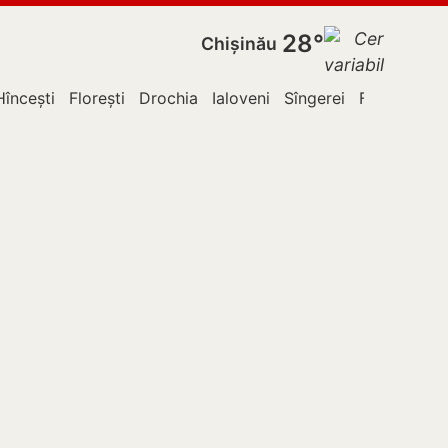
28°
Chișinău
Hîncești
Florești
Drochia
Ialoveni
Sîngerei
Fălești
Le