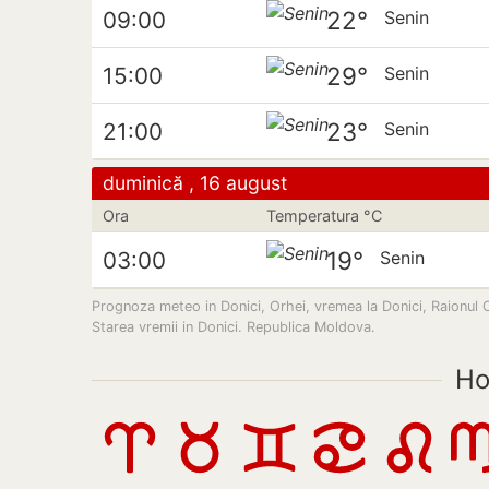
22°
09:00
Senin
29°
15:00
Senin
23°
21:00
Senin
duminică , 16 august
Ora
Temperatura °C
19°
03:00
Senin
Prognoza meteo in Donici, Orhei, vremea la Donici, Raionul Orh
Starea vremii in Donici. Republica Moldova.
Ho