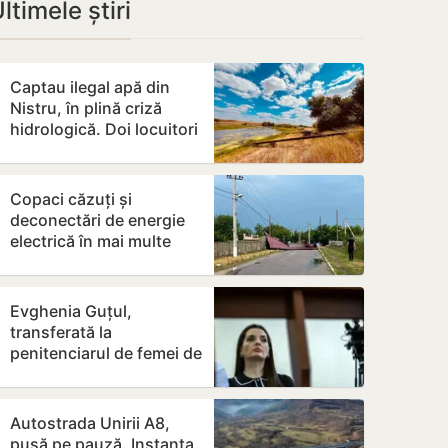
ltimele știri
Captau ilegal apă din
Nistru, în plină criză
hidrologică. Doi locuitori
din Criuleni, amendați
Copaci căzuți și
deconectări de energie
electrică în mai multe
raioane, din cauza ploilor
și…
Evghenia Guțul,
transferată la
penitenciarul de femei de
la Rusca
Autostrada Unirii A8,
pusă pe pauză. Instanța