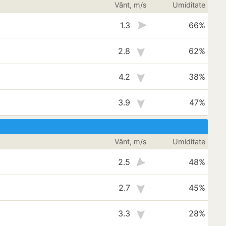
Vânt, m/s
Umiditate
1.3
66%
2.8
62%
4.2
38%
3.9
47%
Vânt, m/s
Umiditate
2.5
48%
2.7
45%
3.3
28%