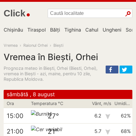
Click
Chișinău
Tiraspol
Bălți
Tighina
Cahul
Ungheni
Sor
Vremea
›
Raionul Orhei
›
Biești
Vremea în Biești, Orhei
Prognoza meteo in Biești, Orhei (Biesti, Orhei),
vremea in Bieşti - azi, maine, pentru 10 zile,
Republica Moldova.
sâmbătă , 8 august
Ora
Temperatura °C
Vânt, m/s
Umiditate
27°
15:00
6.2
62%
21°
21:00
5.7
68%