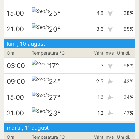
25°
15:00
4.8
38%
20°
21:00
3.6
55%
luni , 10 august
Ora
Temperatura °C
Vânt, m/s
Umiditate
17°
03:00
3
68%
24°
09:00
2.5
42%
27°
15:00
1.6
34%
23°
21:00
1.2
47%
marți , 11 august
Ora
Temperatura °C
Vânt, m/s
Umiditate