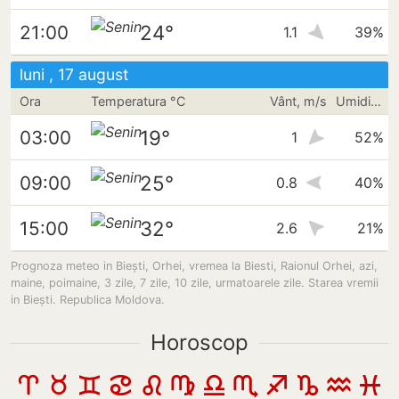
24°
21:00
1.1
39%
luni , 17 august
Ora
Temperatura °C
Vânt, m/s
Umiditate
19°
03:00
1
52%
25°
09:00
0.8
40%
32°
15:00
2.6
21%
Prognoza meteo in Biești, Orhei, vremea la Biesti, Raionul Orhei, azi,
maine, poimaine, 3 zile, 7 zile, 10 zile, urmatoarele zile. Starea vremii
in Biești. Republica Moldova.
Horoscop