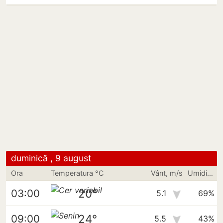
duminică , 9 august
Ora
Temperatura °C
Vânt, m/s
Umiditate
20°
03:00
5.1
69%
24°
09:00
5.5
43%