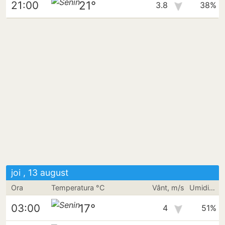
21°
21:00
3.8
38%
joi , 13 august
Ora
Temperatura °C
Vânt, m/s
Umiditate
17°
03:00
4
51%