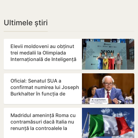
Ultimele știri
Elevii moldoveni au obținut
trei medalii la Olimpiada
Internațională de Inteligență
Artificială din…
Oficial: Senatul SUA a
confirmat numirea lui Joseph
Burkhalter în funcția de
ambasador în Republica…
Madridul amenință Roma cu
contramăsuri dacă Italia nu
renunță la controalele la
frontieră pentru…