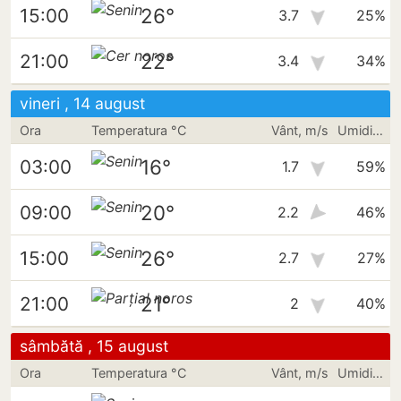
26°
15:00
3.7
25%
22°
21:00
3.4
34%
vineri , 14 august
Ora
Temperatura °C
Vânt, m/s
Umiditate
16°
03:00
1.7
59%
20°
09:00
2.2
46%
26°
15:00
2.7
27%
21°
21:00
2
40%
sâmbătă , 15 august
Ora
Temperatura °C
Vânt, m/s
Umiditate