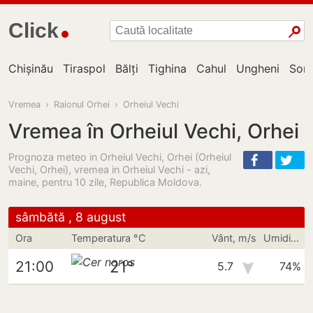
Click
Chișinău
Tiraspol
Bălți
Tighina
Cahul
Ungheni
Sor
Vremea
›
Raionul Orhei
›
Orheiul Vechi
Vremea în Orheiul Vechi, Orhei
Prognoza meteo in Orheiul Vechi, Orhei (Orheiul
Vechi, Orhei), vremea in Orheiul Vechi - azi,
maine, pentru 10 zile, Republica Moldova.
sâmbătă , 8 august
Ora
Temperatura °C
Vânt, m/s
Umiditate
21°
21:00
5.7
74%