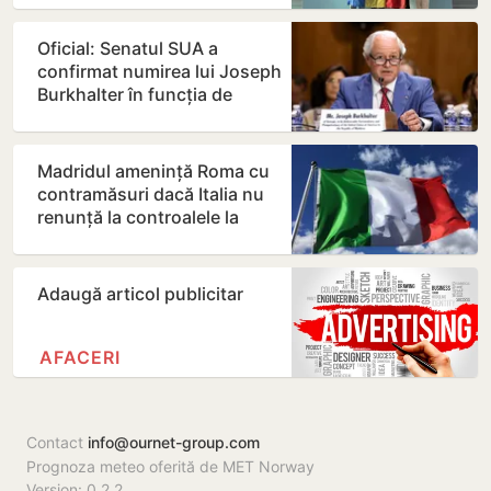
Oficial: Senatul SUA a
confirmat numirea lui Joseph
Burkhalter în funcția de
ambasador în Republica…
Madridul amenință Roma cu
contramăsuri dacă Italia nu
renunță la controalele la
frontieră pentru…
Adaugă articol publicitar
AFACERI
Contact
info@ournet-group.com
Prognoza meteo oferită de MET Norway
Version: 0.2.2