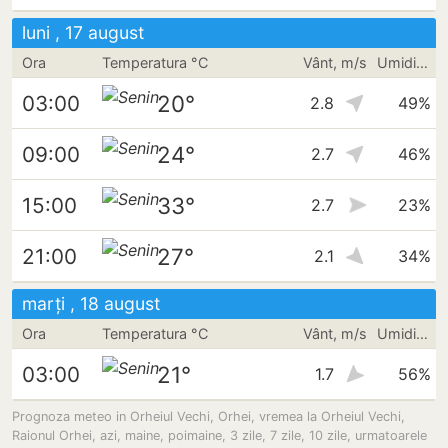
luni , 17 august
Ora
Temperatura °C
Vânt, m/s
Umiditate
20°
03:00
2.8
49%
24°
09:00
2.7
46%
33°
15:00
2.7
23%
27°
21:00
2.1
34%
marți , 18 august
Ora
Temperatura °C
Vânt, m/s
Umiditate
21°
03:00
1.7
56%
Prognoza meteo in Orheiul Vechi, Orhei, vremea la Orheiul Vechi,
Raionul Orhei, azi, maine, poimaine, 3 zile, 7 zile, 10 zile, urmatoarele