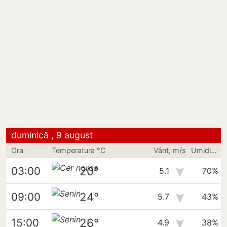
duminică , 9 august
Ora
Temperatura °C
Vânt, m/s
Umiditate
20°
03:00
5.1
70%
24°
09:00
5.7
43%
26°
15:00
4.9
38%