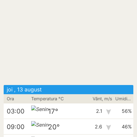
joi , 13 august
Ora
Temperatura °C
Vânt, m/s
Umiditate
17°
03:00
2.1
56%
20°
09:00
2.6
46%