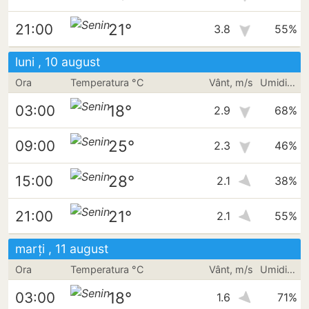
21°
21:00
3.8
55%
luni , 10 august
Ora
Temperatura °C
Vânt, m/s
Umiditate
18°
03:00
2.9
68%
25°
09:00
2.3
46%
28°
15:00
2.1
38%
21°
21:00
2.1
55%
marți , 11 august
Ora
Temperatura °C
Vânt, m/s
Umiditate
18°
03:00
1.6
71%