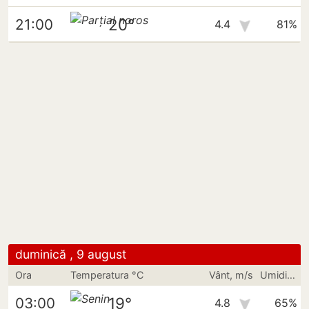
20°
21:00
4.4
81%
duminică , 9 august
Ora
Temperatura °C
Vânt, m/s
Umiditate
19°
03:00
4.8
65%