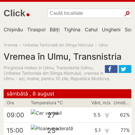
Click
Chișinău
Tiraspol
Bălți
Tighina
Cahul
Ungheni
Sor
Vremea
›
Unitatea Teritorială din Stînga Nistrului
›
Ulmu
Vremea în Ulmu, Transnistria
Prognoza meteo in Ulmu, Transnistria (Ulmu,
Unitatea Teritoriala din Stinga Nistrului), vremea in
Ulmu - azi, maine, pentru 10 zile, Republica Moldova.
sâmbătă , 8 august
Ora
Temperatura °C
Vânt, m/s
Umiditate
27°
09:00
5.5
62%
25°
15:00
5.1
77%