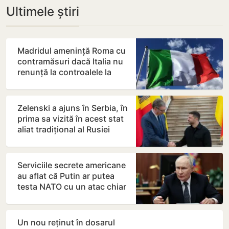
Ultimele știri
Madridul amenință Roma cu
contramăsuri dacă Italia nu
renunță la controalele la
frontieră pentru…
Zelenski a ajuns în Serbia, în
prima sa vizită în acest stat
aliat tradițional al Rusiei
după 2022
Serviciile secrete americane
au aflat că Putin ar putea
testa NATO cu un atac chiar
în această…
Un nou reținut în dosarul