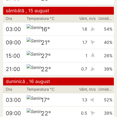
sâmbătă , 15 august
Ora
Temperatura °C
Vânt, m/s
Umiditate
16°
03:00
1.8
54%
21°
09:00
1.7
40%
27°
15:00
1
26%
22°
21:00
0.7
39%
duminică , 16 august
Ora
Temperatura °C
Vânt, m/s
Umiditate
17°
03:00
1.3
52%
22°
09:00
0.5
39%