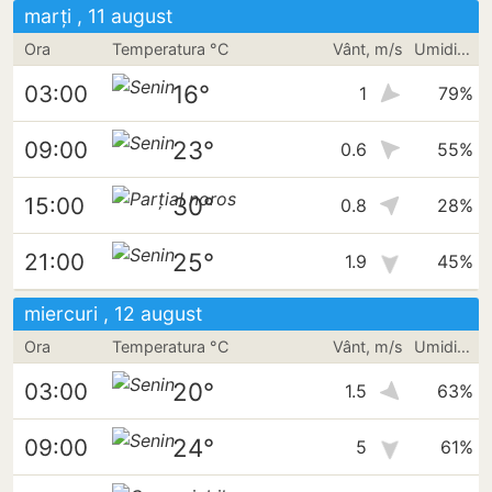
marți , 11 august
Ora
Temperatura °C
Vânt, m/s
Umiditate
16°
03:00
1
79%
23°
09:00
0.6
55%
30°
15:00
0.8
28%
25°
21:00
1.9
45%
miercuri , 12 august
Ora
Temperatura °C
Vânt, m/s
Umiditate
20°
03:00
1.5
63%
24°
09:00
5
61%