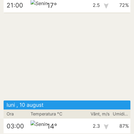
17°
21:00
2.5
72%
luni , 10 august
Ora
Temperatura °C
Vânt, m/s
Umiditate
14°
03:00
2.3
87%