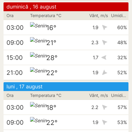
duminică , 16 august
Ora
Temperatura °C
Vânt, m/s
Umiditate
16°
03:00
1.9
60%
21°
09:00
2.3
48%
28°
15:00
1.7
32%
22°
21:00
1.9
52%
luni , 17 august
Ora
Temperatura °C
Vânt, m/s
Umiditate
18°
03:00
2.2
57%
22°
09:00
1.9
53%