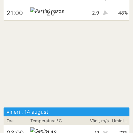
20°
21:00
2.9
48%
vineri , 14 august
Ora
Temperatura °C
Vânt, m/s
Umiditate
14°
03:00
1.1
71%