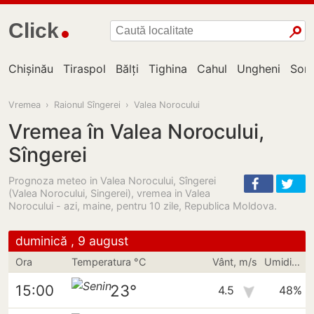
Click
Chișinău
Tiraspol
Bălți
Tighina
Cahul
Ungheni
Sor
Vremea
›
Raionul Sîngerei
›
Valea Norocului
Vremea în Valea Norocului,
Sîngerei
Prognoza meteo in Valea Norocului, Sîngerei
(Valea Norocului, Singerei), vremea in Valea
Norocului - azi, maine, pentru 10 zile, Republica Moldova.
duminică , 9 august
Ora
Temperatura °C
Vânt, m/s
Umiditate
23°
15:00
4.5
48%