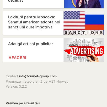
decedat
Lovitură pentru Moscova:
Senatul american adoptă noi
sancțiuni dure împotriva
Rusiei
Adaugă articol publicitar
AFACERI
Contact
info@ournet-group.com
Prognoza meteo oferită de MET Norway
Version: 0.2.2
Vremea pe site-ul tău