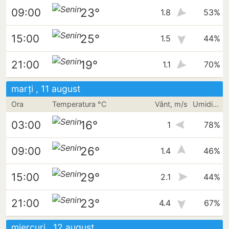
23°
09:00
1.8
53%
25°
15:00
1.5
44%
19°
21:00
1.1
70%
marți , 11 august
Ora
Temperatura °C
Vânt, m/s
Umiditate
16°
03:00
1
78%
26°
09:00
1.4
46%
29°
15:00
2.1
44%
23°
21:00
4.4
67%
miercuri , 12 august