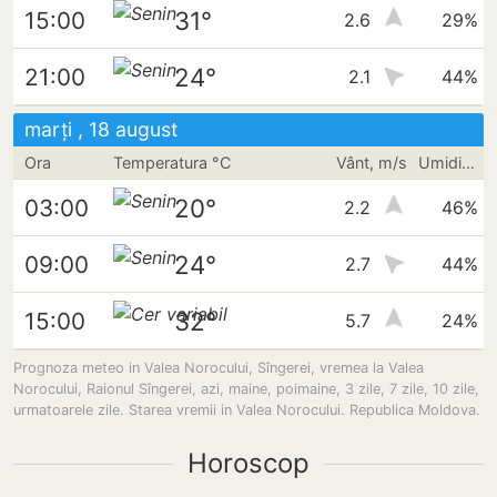
31°
15:00
2.6
29%
24°
21:00
2.1
44%
marți , 18 august
Ora
Temperatura °C
Vânt, m/s
Umiditate
20°
03:00
2.2
46%
24°
09:00
2.7
44%
32°
15:00
5.7
24%
Prognoza meteo in Valea Norocului, Sîngerei, vremea la Valea
Norocului, Raionul Sîngerei, azi, maine, poimaine, 3 zile, 7 zile, 10 zile,
urmatoarele zile. Starea vremii in Valea Norocului. Republica Moldova.
Horoscop