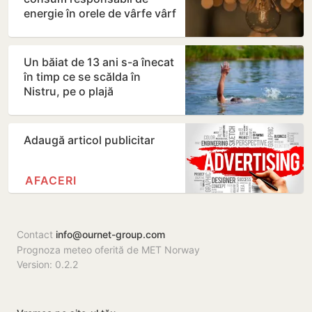
energie în orele de vârfe vârf
Un băiat de 13 ani s-a înecat
în timp ce se scălda în
Nistru, pe o plajă
neautorizată din Bender
Adaugă articol publicitar
AFACERI
Contact
info@ournet-group.com
Prognoza meteo oferită de MET Norway
Version: 0.2.2