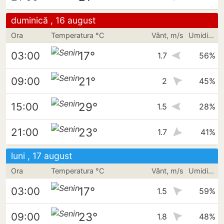
duminică , 16 august
Ora
Temperatura °C
Vânt, m/s
Umiditate
17°
03:00
1.7
56%
21°
09:00
2
45%
29°
15:00
1.5
28%
23°
21:00
1.7
41%
luni , 17 august
Ora
Temperatura °C
Vânt, m/s
Umiditate
17°
03:00
1.5
59%
23°
09:00
1.8
48%