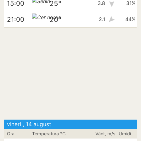
25°
15:00
3.8
31%
20°
21:00
2.1
44%
vineri , 14 august
Ora
Temperatura °C
Vânt, m/s
Umiditate