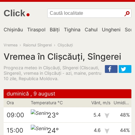
Click
Chișinău
Tiraspol
Bălți
Tighina
Cahul
Ungheni
Sor
Vremea
›
Raionul Sîngerei
›
Clișcăuți
Vremea în Clișcăuți, Sîngerei
Prognoza meteo in Clișcăuți, Sîngerei (Cliscauti,
Singerei), vremea in Clişcăuţi - azi, maine, pentru
10 zile, Republica Moldova.
duminică , 9 august
Ora
Temperatura °C
Vânt, m/s
Umiditate
23°
09:00
5.4
48%
24°
15:00
4.6
44%