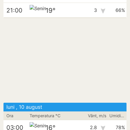
19°
21:00
3
66%
luni , 10 august
Ora
Temperatura °C
Vânt, m/s
Umiditate
16°
03:00
2.8
78%