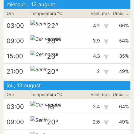
miercuri , 12 august
Ora
Temperatura °C
Vânt, m/s
Umiditate
22°
03:00
4.2
66%
20°
09:00
3.9
54%
26°
15:00
4.3
35%
20°
21:00
2
49%
joi , 13 august
Ora
Temperatura °C
Vânt, m/s
Umiditate
16°
03:00
2.4
64%
20°
09:00
2.6
49%