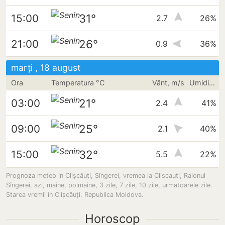
31°
15:00
2.7
26%
26°
21:00
0.9
36%
marți , 18 august
Ora
Temperatura °C
Vânt, m/s
Umiditate
21°
03:00
2.4
41%
25°
09:00
2.1
40%
32°
15:00
5.5
22%
Prognoza meteo in Clișcăuți, Sîngerei, vremea la Cliscauti, Raionul
Sîngerei, azi, maine, poimaine, 3 zile, 7 zile, 10 zile, urmatoarele zile.
Starea vremii in Clișcăuți. Republica Moldova.
Horoscop