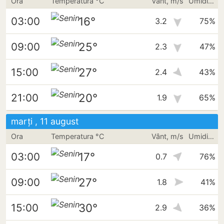
Ora
Temperatura °C
Vânt, m/s
Umiditate
16°
03:00
3.2
75%
25°
09:00
2.3
47%
27°
15:00
2.4
43%
20°
21:00
1.9
65%
marți , 11 august
Ora
Temperatura °C
Vânt, m/s
Umiditate
17°
03:00
0.7
76%
27°
09:00
1.8
41%
30°
15:00
2.9
36%