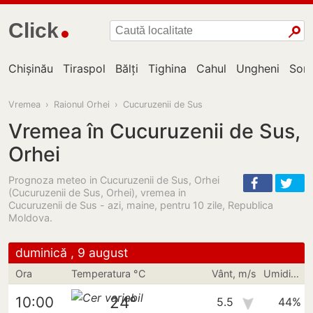
Click
Chișinău
Tiraspol
Bălți
Tighina
Cahul
Ungheni
Sor
Vremea
›
Raionul Orhei
›
Cucuruzenii de Sus
Vremea în Cucuruzenii de Sus,
Orhei
Prognoza meteo in Cucuruzenii de Sus, Orhei
(Cucuruzenii de Sus, Orhei), vremea in
Cucuruzenii de Sus - azi, maine, pentru 10 zile, Republica
Moldova.
duminică , 9 august
Ora
Temperatura °C
Vânt, m/s
Umiditate
24°
10:00
5.5
44%