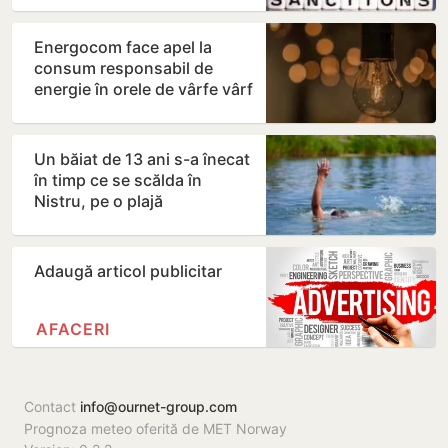
Energocom face apel la
consum responsabil de
energie în orele de vârfe vârf
Un băiat de 13 ani s-a înecat
în timp ce se scălda în
Nistru, pe o plajă
neautorizată din Bender
Adaugă articol publicitar
AFACERI
Contact
info@ournet-group.com
Prognoza meteo oferită de MET Norway