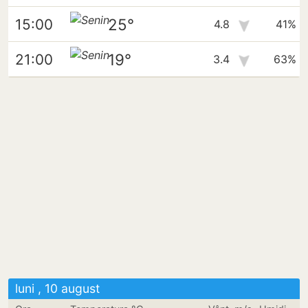
25°
15:00
4.8
41%
19°
21:00
3.4
63%
luni , 10 august