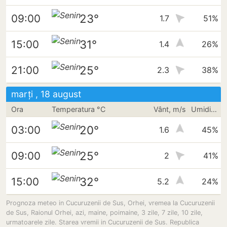
23°
09:00
1.7
51%
31°
15:00
1.4
26%
25°
21:00
2.3
38%
marți , 18 august
Ora
Temperatura °C
Vânt, m/s
Umiditate
20°
03:00
1.6
45%
25°
09:00
2
41%
32°
15:00
5.2
24%
Prognoza meteo in Cucuruzenii de Sus, Orhei, vremea la Cucuruzenii
de Sus, Raionul Orhei, azi, maine, poimaine, 3 zile, 7 zile, 10 zile,
urmatoarele zile. Starea vremii in Cucuruzenii de Sus. Republica