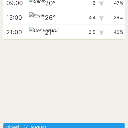
20°
09:00
2
47%
26°
15:00
4.4
29%
21°
21:00
2.5
40%
vineri , 14 august