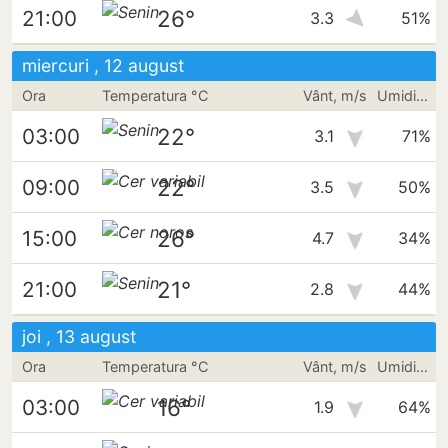
26°
21:00
3.3
51%
miercuri , 12 august
Ora
Temperatura °C
Vânt, m/s
Umiditate
22°
03:00
3.1
71%
22°
09:00
3.5
50%
26°
15:00
4.7
34%
21°
21:00
2.8
44%
joi , 13 august
Ora
Temperatura °C
Vânt, m/s
Umiditate
16°
03:00
1.9
64%