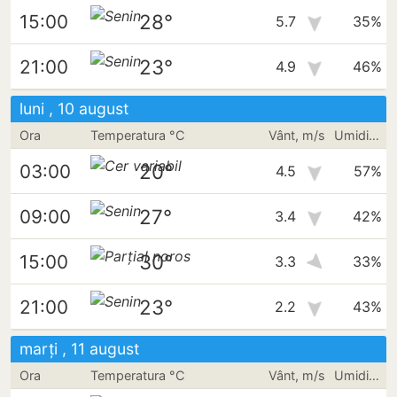
28°
15:00
5.7
35%
23°
21:00
4.9
46%
luni , 10 august
Ora
Temperatura °C
Vânt, m/s
Umiditate
20°
03:00
4.5
57%
27°
09:00
3.4
42%
30°
15:00
3.3
33%
23°
21:00
2.2
43%
marți , 11 august
Ora
Temperatura °C
Vânt, m/s
Umiditate