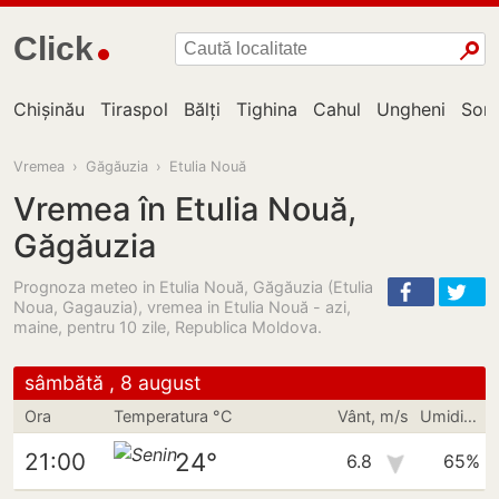
Click
Chișinău
Tiraspol
Bălți
Tighina
Cahul
Ungheni
Sor
Vremea
›
Găgăuzia
›
Etulia Nouă
Vremea în Etulia Nouă,
Găgăuzia
Prognoza meteo in Etulia Nouă, Găgăuzia (Etulia
Noua, Gagauzia), vremea in Etulia Nouă - azi,
maine, pentru 10 zile, Republica Moldova.
sâmbătă , 8 august
Ora
Temperatura °C
Vânt, m/s
Umiditate
24°
21:00
6.8
65%