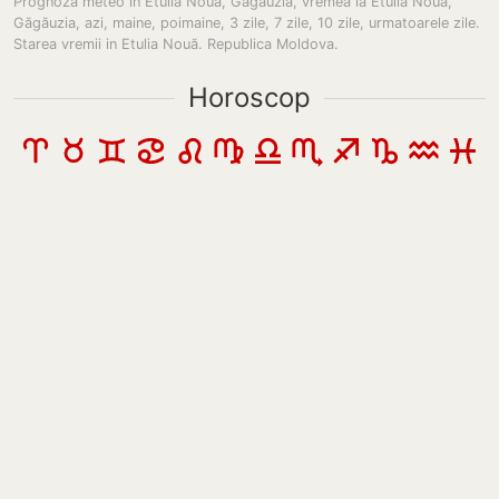
Prognoza meteo in Etulia Nouă, Găgăuzia, vremea la Etulia Noua,
Găgăuzia, azi, maine, poimaine, 3 zile, 7 zile, 10 zile, urmatoarele zile.
Starea vremii in Etulia Nouă. Republica Moldova.
Horoscop