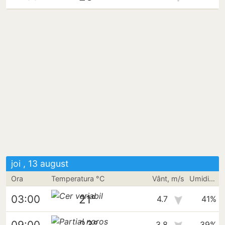
joi , 13 august
Ora
Temperatura °C
Vânt, m/s
Umiditate
21°
03:00
4.7
41%
23°
09:00
3.8
39%