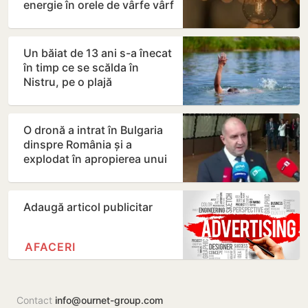
energie în orele de vârfe vârf
Un băiat de 13 ani s-a înecat
în timp ce se scălda în
Nistru, pe o plajă
neautorizată din Bender
O dronă a intrat în Bulgaria
dinspre România și a
explodat în apropierea unui
gazoduct
Adaugă articol publicitar
AFACERI
Contact
info@ournet-group.com