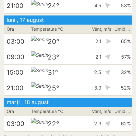
24°
21:00
4.5
53%
luni , 17 august
Ora
Temperatura °C
Vânt, m/s
Umiditate
20°
03:00
2.1
65%
23°
09:00
2.1
57%
31°
15:00
2.5
32%
25°
21:00
3.9
52%
marți , 18 august
Ora
Temperatura °C
Vânt, m/s
Umiditate
22°
03:00
2.3
62%