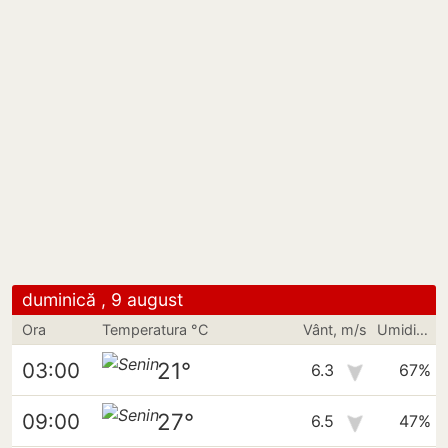
duminică , 9 august
Ora
Temperatura °C
Vânt, m/s
Umiditate
21°
03:00
6.3
67%
27°
09:00
6.5
47%