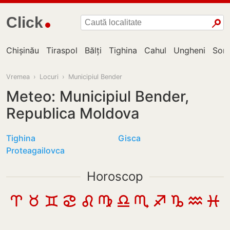
Click
Chișinău
Tiraspol
Bălți
Tighina
Cahul
Ungheni
Sor
Vremea
›
Locuri
›
Municipiul Bender
Meteo: Municipiul Bender,
Republica Moldova
Tighina
Gisca
Proteagailovca
Horoscop