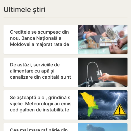
Ultimele știri
Creditele se scumpesc din
nou. Banca Națională a
Moldovei a majorat rata de
bază de la 7% la 7,5 la…
De astăzi, serviciile de
alimentare cu apă și
canalizare din capitală sunt
mai scumpe
Se așteaptă ploi, grindină și
vijelie. Meteorologii au emis
cod galben de instabilitate
atmosferică
Cea mai mare rafinărie din