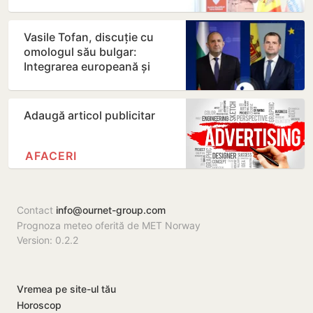
seama…
Vasile Tofan, discuție cu
omologul său bulgar:
Integrarea europeană și
energia, printre principalele…
Adaugă articol publicitar
AFACERI
Contact
info@ournet-group.com
Prognoza meteo oferită de MET Norway
Version: 0.2.2
Vremea pe site-ul tău
Horoscop