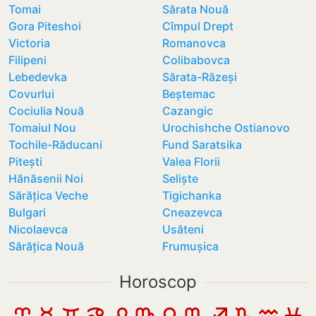
Tomai
Sărata Nouă
Gora Piteshoi
Cîmpul Drept
Victoria
Romanovca
Filipeni
Colibabovca
Lebedevka
Sărata-Răzeși
Covurlui
Beștemac
Cociulia Nouă
Cazangic
Tomaiul Nou
Urochishche Ostianovo
Tochile-Răducani
Fund Saratsika
Pitești
Valea Florii
Hănăsenii Noi
Seliște
Sărățica Veche
Tigichanka
Bulgari
Cneazevca
Nicolaevca
Usăteni
Sărățica Nouă
Frumușica
Horoscop