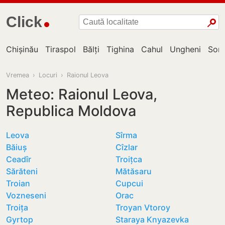
Click
Chișinău
Tiraspol
Bălți
Tighina
Cahul
Ungheni
Sor
Vremea
›
Locuri
›
Raionul Leova
Meteo: Raionul Leova,
Republica Moldova
Leova
Sîrma
Băiuș
Cîzlar
Ceadîr
Troițca
Sărăteni
Mătăsaru
Troian
Cupcui
Vozneseni
Orac
Troița
Troyan Vtoroy
Gyrtop
Staraya Knyazevka